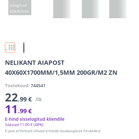
NELIKANT AIAPOST
40X60X1700MM/1,5MM 200GR/M2 ZN
Tootekood:
744541
22
.99 €
/tk
11
.99 €
E-hind sisselogitud kliendile
Säästad
11
.
00 €
(48%)
E-poe erihinnad võivad erineda tavakaupluse hindadest