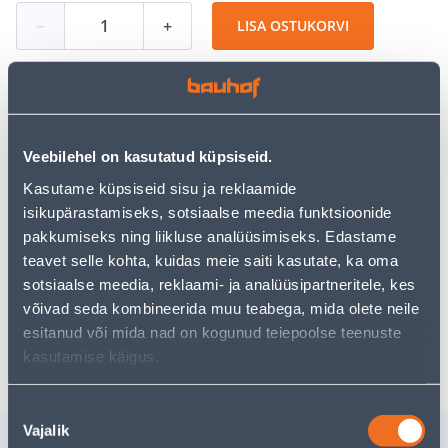
−
+
LISA OSTUKORVI
Vaata saadavust
Veebilehel on kasutatud küpsiseid.
Kasutame küpsiseid sisu ja reklaamide
• 14-päevane tagastusõigus.
isikupärastamiseks, sotsiaalse meedia funktsioonide
• HANKIJA LAOST TELLITAV TOODE
pakkumiseks ning liikluse analüüsimiseks. Edastame
teavet selle kohta, kuidas meie saiti kasutate, ka oma
sotsiaalse meedia, reklaami- ja analüüsipartneritele, kes
Eeldatav kojuvedu 4,99 € al. 23.08.2026
võivad seda kombineerida muu teabega, mida olete neile
esitanud või mida nad on kogunud teiepoolse teenuste
Eeldatav kojuvedu al. 16,90 € al. 23.08.2026
kasutamise käigus.
Nõusoleku
Vajalik
valik
Sarnased tooted