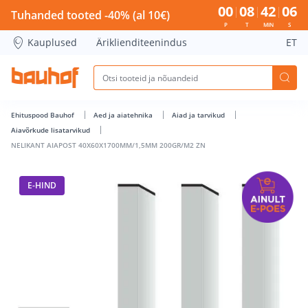
NELIKANT AIAPOST 40X60X1700MM/1,5MM 200GR/M2 ZN - B
00
08
42
05
Tuhanded tooted -40% (al 10€)
P
T
MIN
S
Kauplused
Äriklienditeenindus
ET
Ehituspood Bauhof
Aed ja aiatehnika
Aiad ja tarvikud
Aiavõrkude lisatarvikud
NELIKANT AIAPOST 40X60X1700MM/1,5MM 200GR/M2 ZN
E-HIND