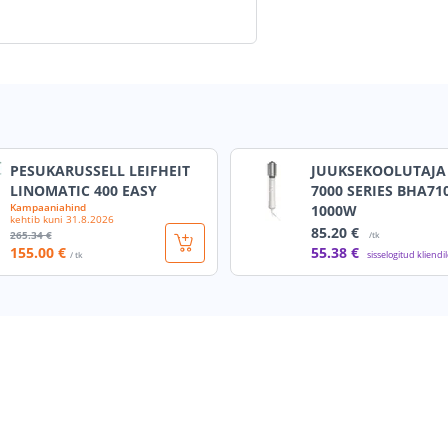
PESUKARUSSELL LEIFHEIT
JUUKSEKOOLUTAJA 
LINOMATIC 400 EASY
7000 SERIES BHA71
Kampaaniahind
1000W
kehtib kuni
31.8.2026
85
.20 €
265
.34 €
/tk
155
.00 €
55
.38 €
sisselogitud kliendi
/ tk