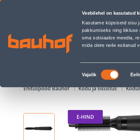
FÖÖN-KOOLUTAJA REMINGTON AS7100 BLOW DRY & STYLE 40
Veebilehel on kasutatud k
Kauplused
Äriklienditeenindus
Klienditeeni
Kasutame küpsiseid sisu j
pakkumiseks ning liikluse 
oma sotsiaalse meedia, re
mida olete neile esitanud
TOOTED
KAMPAANIAD
Nõusoleku
Vajalik
Eeli
valik
Ehituspood Bauhof
Kodu ja sisustus
Kodu
E-HIND