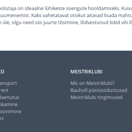
lutaja on ideaalne lühikeste soengute hooldamiseks. Kuiva
kuumenemist. Kaks vahetatavat otsikut aitavad lisada mahtu
li üle, olgu need siis juurte tõstmine, lõdvestunud lokid või
ED
MEISTRIKLUBI
ansport
Mis on Meistriklubi?
rent
Bauhofi püsisoodustused
alaenutus
Meistriklubi tingimused
õikamine
toonimine
rt