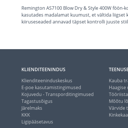
Remington AS7100 Blow Dry & Style 400W föön-koo
kasutades madalamat kuumust, et vältida liigset 
kiiruseseaded annavad täpset kontrolli juuste stii
KLIENDITEENINDUS
TEENUS
Klienditeeninduskeskus
Kauba tr
E-poe kasutamistingimused
Haagise 
Kojuvedu - Transporditingimused
Tööriist
Tagastusõigus
Mõõtu l
Järelmaks
Värvide 
KKK
Kinkekaa
Ligipääsetavus