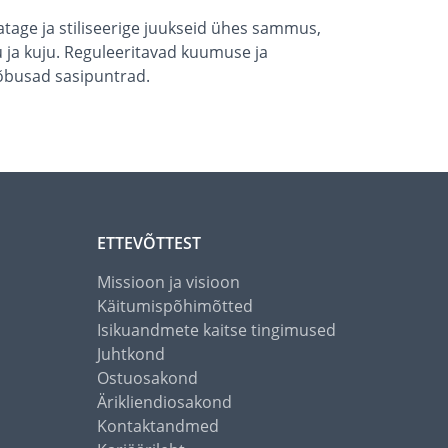
tage ja stiliseerige juukseid ühes sammus,
 ja kuju. Reguleeritavad kuumuse ja
 lõbusad sasipuntrad.
ETTEVÕTTEST
Missioon ja visioon
Käitumispõhimõtted
Isikuandmete kaitse tingimused
Juhtkond
Ostuosakond
Ärikliendiosakond
Kontaktandmed