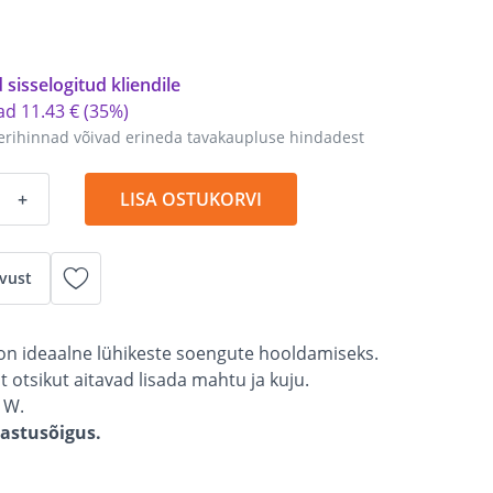
 sisselogitud kliendile
tad
11
.
43 €
(35%)
erihinnad võivad erineda tavakaupluse hindadest
+
LISA OSTUKORVI
vust
 on ideaalne lühikeste soengute hooldamiseks.
t otsikut aitavad lisada mahtu ja kuju.
 W.
gastusõigus.