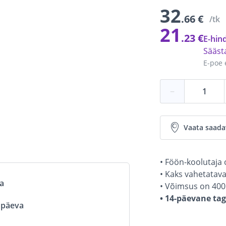
32
.66 €
/tk
21
.23 €
E-hind
Sääs
E-poe 
−
Vaata saada
• Föön-koolutaja
• Kaks vahetatava
va
• Võimsus on 400
• 14-päevane ta
ööpäeva