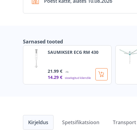
Poest kätte, alates 10.08.2026
Sarnased tooted
SAUMIKSER ECG RM 430
21
.99 €
/tk
14
.29 €
sisselogitud kliendile
Kirjeldus
Spetsifikatsioon
Transport