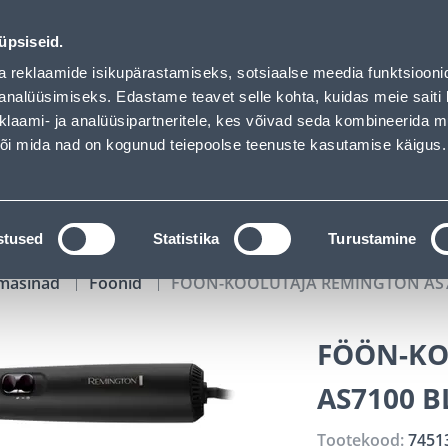
0W - Bauhof has loaded
00
10
38
14
Tuhanded tooted -40% (al 10€)
P
T
MIN
S
üpsiseid.
ndus
Teenused
Karjäärileht
a reklaamide isikupärastamiseks, sotsiaalse meedia funktsiooni
analüüsimiseks. Edastame teavet selle kohta, kuidas meie saiti 
klaami- ja analüüsipartneritele, kes võivad seda kombineerida 
OTSI
Logi
 või mida nad on kogunud teiepoolse teenuste kasutamise käigus.
KATALOOGID
TÖÖRIISTALAENUTUS
J
stused
Statistika
Turustamine
masinad
Föönid
FÖÖN-KOOLUTAJA REMINGTON AS7
FÖÖN-KO
AS7100 B
Tootekood:
7451