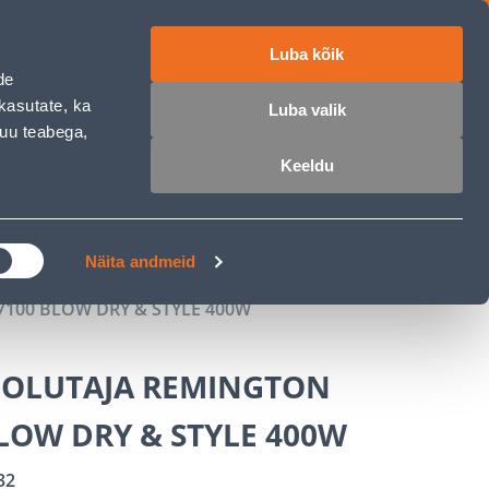
Luba kõik
ET
RU
EN
de
kasutate, ka
Luba valik
muu teabega,
 sisse
Ostunimekiri
Ostukorv
Keeldu
ÄRELMAKS
MEISTRIKLUBI
BLOGI
Näita andmeid
100 BLOW DRY & STYLE 400W
OLUTAJA REMINGTON
LOW DRY & STYLE 400W
32