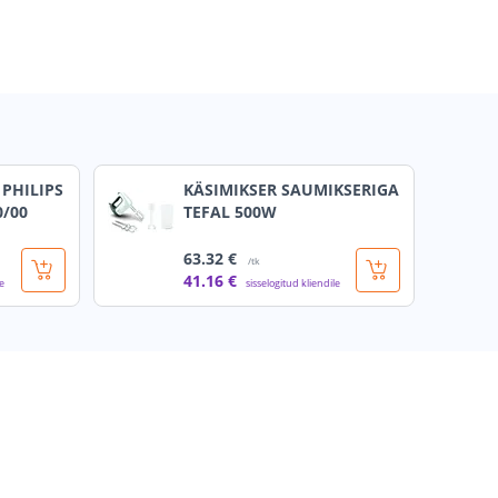
PHILIPS
KÄSIMIKSER SAUMIKSERIGA
0/00
TEFAL 500W
63
.32 €
/tk
41
.16 €
le
sisselogitud kliendile