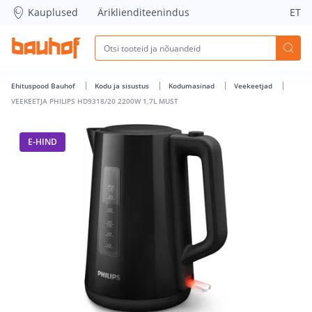
VEEKEETJA PHILIPS HD9318/20 2200W 1,7L MUST - Bauhof h
Kauplused
Äriklienditeenindus
ET
Ehituspood Bauhof
Kodu ja sisustus
Kodumasinad
Veekeetjad
VEEKEETJA PHILIPS HD9318/20 2200W 1,7L MUST
E-HIND