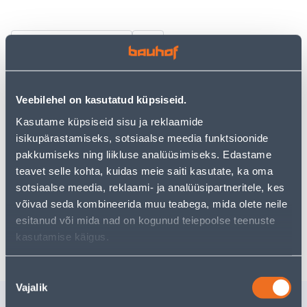
Vaata saadavust
• Veekeetja võimsusega 2200 W.
Veebilehel on kasutatud küpsiseid.
• Mahutab 1,7 liitrit vett.
• Valmistatud vastupidavast Orbit plastmassist.
Kasutame küpsiseid sisu ja reklaamide
• 14-päevane tagastusõigus
isikupärastamiseks, sotsiaalse meedia funktsioonide
pakkumiseks ning liikluse analüüsimiseks. Edastame
teavet selle kohta, kuidas meie saiti kasutate, ka oma
Eeldatav kojuvedu 4,19 € al. 2-5 tööpäeva
sotsiaalse meedia, reklaami- ja analüüsipartneritele, kes
võivad seda kombineerida muu teabega, mida olete neile
Tarne pakiautomaati al. 2,29 € al. 2-5 tööpäeva
esitanud või mida nad on kogunud teiepoolse teenuste
Poest kätte, alates 07.08.2026
kasutamise käigus.
Nõusoleku
Vajalik
valik
Sarnased tooted