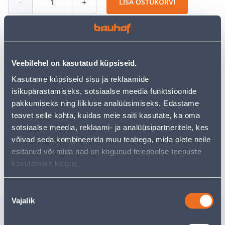
−
+
LISA OSTUKORVI
Vaata saadavust
Veebilehel on kasutatud küpsiseid.
Kasutame küpsiseid sisu ja reklaamide
• 2-taktilise mootori õli.
isikupärastamiseks, sotsiaalse meedia funktsioonide
• Kogus 1 l.
pakkumiseks ning liikluse analüüsimiseks. Edastame
• 14-päevane tagastusõigus.
teavet selle kohta, kuidas meie saiti kasutate, ka oma
sotsiaalse meedia, reklaami- ja analüüsipartneritele, kes
võivad seda kombineerida muu teabega, mida olete neile
Eeldatav kojuvedu 3,69 € al. 2-5 tööpäeva
esitanud või mida nad on kogunud teiepoolse teenuste
Poest kätte, alates 06.08.2026
kasutamise käigus.
Nõusoleku
Vajalik
valik
Sarnased tooted