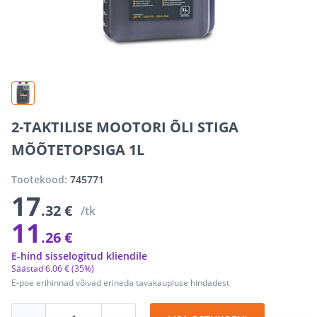
2-TAKTILISE MOOTORI ÕLI STIGA
MÕÕTETOPSIGA 1L
Tootekood:
745771
17
.32 €
/tk
11
.26 €
E-hind sisselogitud kliendile
Säästad
6
.
06 €
(35%)
E-poe erihinnad võivad erineda tavakaupluse hindadest