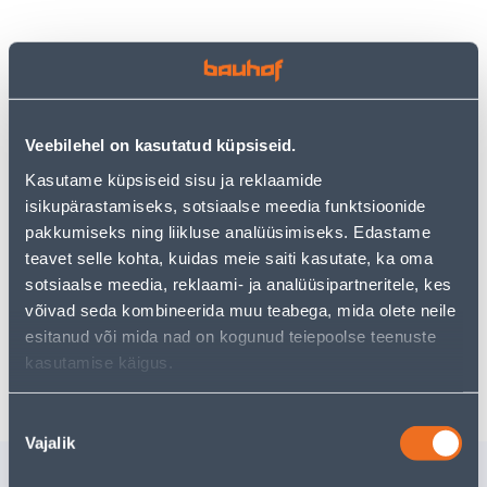
Vaata saadavust
Veebilehel on kasutatud küpsiseid.
• Puidupuur 22 x 460 mm.
• Puur on tööstusliku kvaliteediga ja sobib
Kasutame küpsiseid sisu ja reklaamide
kasutamiseks puusepatöödes, katusekatetes ja
isikupärastamiseks, sotsiaalse meedia funktsioonide
nendega seotud ametites.
pakkumiseks ning liikluse analüüsimiseks. Edastame
• 14-päevane tagastusõigus.
teavet selle kohta, kuidas meie saiti kasutate, ka oma
sotsiaalse meedia, reklaami- ja analüüsipartneritele, kes
võivad seda kombineerida muu teabega, mida olete neile
Eeldatav kojuvedu 3,69 € al. 2-5 tööpäeva
esitanud või mida nad on kogunud teiepoolse teenuste
kasutamise käigus.
Poest kätte, alates 10.08.2026
Nõusoleku
Vajalik
valik
Sarnased tooted