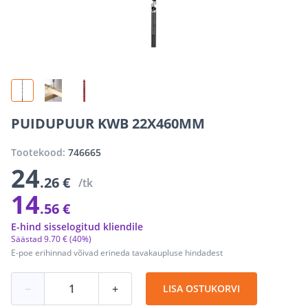
PUIDUPUUR KWB 22X460MM
Tootekood:
746665
24
.26 €
/tk
14
.56 €
E-hind sisselogitud kliendile
Säästad
9
.
70 €
(40%)
E-poe erihinnad võivad erineda tavakaupluse hindadest
−
+
LISA OSTUKORVI