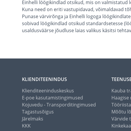
Einhelli löögikindlad otsikud, mis on valmistatud
Kuna need on eriti vastupidavad, võimaldavad tõh
Punase värvirõnga ja Einhelli logoga löögikindlatel
sobivad löögikindlad otsikud standardsetesse (löö
usaldusväärse jõudluse laias valikus käsitsi tehta
KLIENDITEENINDUS
TEENUS
Klienditeeninduskeskus
Kauba tr
E-poe kasutamistingimused
Haagise 
Kojuvedu - Transporditingimused
Tööriist
Tagastusõigus
Mõõtu l
Järelmaks
Värvide 
KKK
Kinkekaa