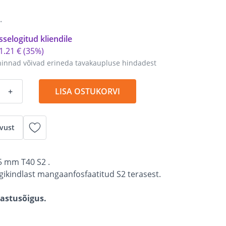
.
sselogitud kliendile
1
.
21 €
(35%)
hinnad võivad erineda tavakaupluse hindadest
+
LISA OSTUKORVI
vust
5 mm T40 S2 .
gikindlast mangaanfosfaatitud S2 terasest.
gastusõigus.