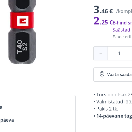
3
.46 €
/kompl
2
.25 €
E-hind si
Säästad
E-poe eri
−
Vaata saada
• Torsion otsak 2
• Valmistatud löö
va
• Pakis 2 tk.
• 14-päevane ta
ööpäeva