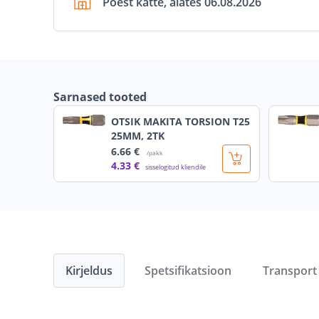
Poest kätte, alates 06.08.2026
Sarnased tooted
OTSIK MAKITA TORSION T25
25MM, 2TK
6
.66 €
/pakk
4
.33 €
sisselogitud kliendile
Kirjeldus
Spetsifikatsioon
Transport