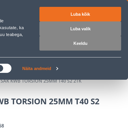
Luba kõik
ET
RU
EN
de
kasutate, ka
Luba valik
muu teabega,
 sisse
Ostunimekiri
Ostukorv
Keeldu
ÄRELMAKS
MEISTRIKLUBI
BLOGI
Näita andmeid
SAK KWB TORSION 25MM T40 S2 2TK
WB TORSION 25MM T40 S2
58