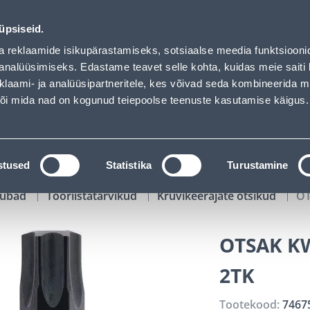
d
00
21
19
01
Kuni 20% LISAKS koodiga!
P
T
MIN
S
üpsiseid.
ndus
Teenused
Karjäärileht
a reklaamide isikupärastamiseks, sotsiaalse meedia funktsiooni
analüüsimiseks. Edastame teavet selle kohta, kuidas meie saiti 
klaami- ja analüüsipartneritele, kes võivad seda kombineerida 
OTSI
Logi
 või mida nad on kogunud teiepoolse teenuste kasutamise käigus.
KATALOOGID
TÖÖRIISTALAENUTUS
J
stused
Statistika
Turustamine
kaubad
Tööriistatarvikud
Kruvikeerajate otsikud
OT
OTSAK K
2TK
Tootekood:
7467