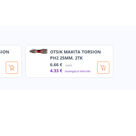
SION
OTSIK MAKITA TORSION
PH2 25MM, 2TK
6
.66 €
/pakk
4
.33 €
sisselogitud kliendile