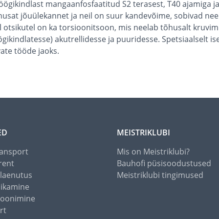
 löögikindlast mangaanfosfaatitud S2 terasest, T40 ajamiga 
usat jõuülekannet ja neil on suur kandevõime, sobivad need
 otsikutel on ka torsioonitsoon, mis neelab tõhusalt kruvimis
gikindlatesse) akutrellidesse ja puuridesse. Spetsiaalselt 
vate tööde jaoks.
ED
MEISTRIKLUBI
ansport
Mis on Meistriklubi?
rent
Bauhofi püsisoodustused
alaenutus
Meistriklubi tingimused
õikamine
toonimine
rt