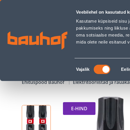
OTSAK KWB TORSION 25MM T40 S2 2TK - Bauhof has loade
Veebilehel on kasutatud k
Kauplused
Äriklienditeenindus
Klienditeeni
Kasutame küpsiseid sisu j
pakkumiseks ning liikluse 
oma sotsiaalse meedia, re
mida olete neile esitanud
TOOTED
KAMPAANIAD
Nõusoleku
Vajalik
Eeli
valik
Ehituspood Bauhof
Elektritööriistad ja raua
E-HIND