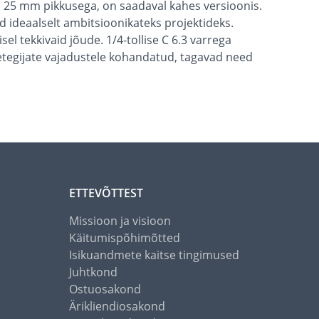
ja 25 mm pikkusega, on saadaval kahes versioonis.
 ideaalselt ambitsioonikateks projektideks.
el tekkivaid jõude. 1/4-tollise C 6.3 varrega
isetegijate vajadustele kohandatud, tagavad need
ETTEVÕTTEST
Missioon ja visioon
Käitumispõhimõtted
Isikuandmete kaitse tingimused
Juhtkond
Ostuosakond
Ärikliendiosakond