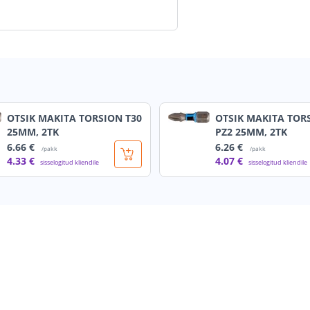
OTSIK MAKITA TORSION T30
OTSIK MAKITA TOR
25MM, 2TK
PZ2 25MM, 2TK
6
.66 €
6
.26 €
/pakk
/pakk
4
.33 €
4
.07 €
sisselogitud kliendile
sisselogitud kliendile