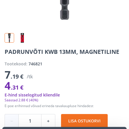
PADRUNVÕTI KWB 13MM, MAGNETILINE
Tootekood:
746821
7
.19 €
/tk
4
.31 €
E-hind sisselogitud kliendile
Säästad
2
.
88 €
(40%)
E-poe erihinnad võivad erineda tavakaupluse hindadest
−
+
LISA OSTUKORVI