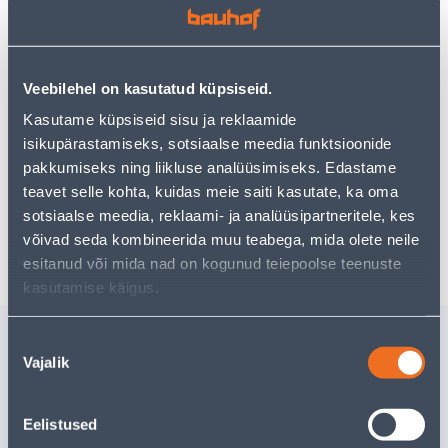
Vaata saadavust
Veebilehel on kasutatud küpsiseid.
Kasutame küpsiseid sisu ja reklaamide
isikupärastamiseks, sotsiaalse meedia funktsioonide
Eeldatav kojuvedu 3,69 € al. 2-5 tööpäeva
pakkumiseks ning liikluse analüüsimiseks. Edastame
teavet selle kohta, kuidas meie saiti kasutate, ka oma
Tarne pakiautomaati al. 2,29 € al. 2-5 tööpäeva
sotsiaalse meedia, reklaami- ja analüüsipartneritele, kes
Poest kätte, alates 10.08.2026
võivad seda kombineerida muu teabega, mida olete neile
esitanud või mida nad on kogunud teiepoolse teenuste
kasutamise käigus.
Sarnased tooted
Nõusoleku
Vajalik
valik
KLAMBRIPÜSTOL R33 6-
KLAMBRID
14MM
Tarne pole võimalik
Eelistused
10
.66 €
/