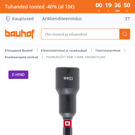
PADRUNVÕTI KWB 13MM, MAGNETILINE - Bauhof has loade
00
19
36
50
Tuhanded tooted -40% (al 10€)
P
T
MIN
S
Kauplused
Äriklienditeenindus
ET
Ehituspood Bauhof
Elektritööriistad ja rauakaubad
Tööriistatarvikud
Kruvikeerajate otsikud
PADRUNVÕTI KWB 13MM, MAGNETILINE
E-HIND