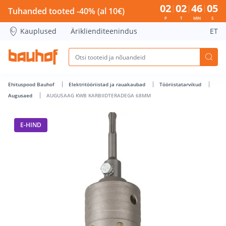
AUGUSAAG KWB KARBIIDTERADEGA 68MM - Bauhof has loa
02
02
46
04
Tuhanded tooted -40% (al 10€)
P
T
MIN
S
Kauplused
Äriklienditeenindus
ET
Ehituspood Bauhof
Elektritööriistad ja rauakaubad
Tööriistatarvikud
Augusaed
AUGUSAAG KWB KARBIIDTERADEGA 68MM
E-HIND