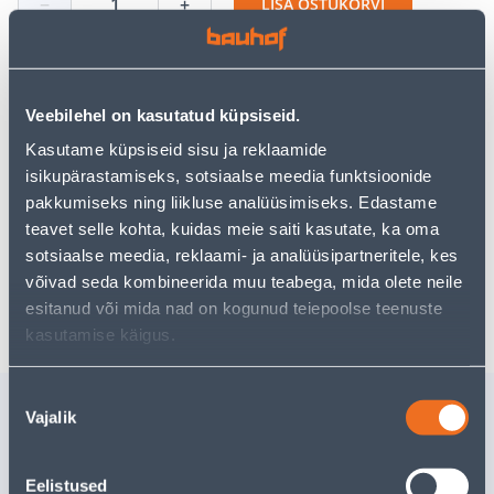
−
+
LISA OSTUKORVI
Veebilehel on kasutatud küpsiseid.
Vaata saadavust
Kasutame küpsiseid sisu ja reklaamide
isikupärastamiseks, sotsiaalse meedia funktsioonide
pakkumiseks ning liikluse analüüsimiseks. Edastame
Eeldatav kojuvedu 3,69 € al. 2-5 tööpäeva
teavet selle kohta, kuidas meie saiti kasutate, ka oma
Tarne pakiautomaati al. 2,29 € al. 2-5 tööpäeva
sotsiaalse meedia, reklaami- ja analüüsipartneritele, kes
võivad seda kombineerida muu teabega, mida olete neile
Poest kätte, alates 08.08.2026
esitanud või mida nad on kogunud teiepoolse teenuste
kasutamise käigus.
Nõusoleku
Sarnased tooted
Vajalik
valik
MÖÖBLIVILT ISELIIMUV
MÖÖBLIVI
VALGE 8TK 22MMX36MM
VALGE 8
Eelistused