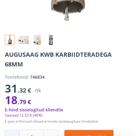
AUGUSAAG KWB KARBIIDTERADEGA
68MM
Tootekood:
746834
31
.32 €
/tk
18
.79 €
E-hind sisselogitud kliendile
Säästad
12
.
53 €
(40%)
E-poe erihinnad võivad erineda tavakaupluse hindadest