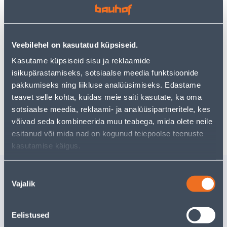
Vaata saadavust
Veebilehel on kasutatud küpsiseid.
Kasutame küpsiseid sisu ja reklaamide
isikupärastamiseks, sotsiaalse meedia funktsioonide
Eeldatav kojuvedu 3,69 € al. 2-5 tööpäeva
pakkumiseks ning liikluse analüüsimiseks. Edastame
teavet selle kohta, kuidas meie saiti kasutate, ka oma
Tarne pakiautomaati al. 2,29 € al. 2-5 tööpäeva
sotsiaalse meedia, reklaami- ja analüüsipartneritele, kes
Poest kätte, alates 06.08.2026
võivad seda kombineerida muu teabega, mida olete neile
esitanud või mida nad on kogunud teiepoolse teenuste
kasutamise käigus.
Sarnased tooted
Nõusoleku
Vajalik
valik
METALLIPUUR HSS
LÕIKEKET
10X133MM
T.PLATE 
Tarne pole v
Eelistused
13
.59 €
/tk