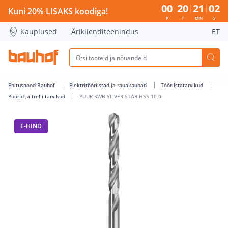
PUUR KWB SILVER STAR HSS 10,0 - Bauhof has loaded
00
20
21
02
Kuni 20% LISAKS koodiga!
P
T
MIN
S
Kauplused
Äriklienditeenindus
ET
Ehituspood Bauhof
Elektritööriistad ja rauakaubad
Tööriistatarvikud
Puurid ja trelli tarvikud
PUUR KWB SILVER STAR HSS 10,0
E-HIND