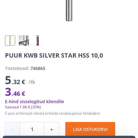
PUUR KWB SILVER STAR HSS 10,0
Tootekood:
746865
5
.32 €
/tk
3
.46 €
E-hind sisselogitud kliendile
Säästad
1
.
86 €
(35%)
E-poe erihinnad võivad erineda tavakaupluse hindadest
−
+
LISA OSTUKORVI