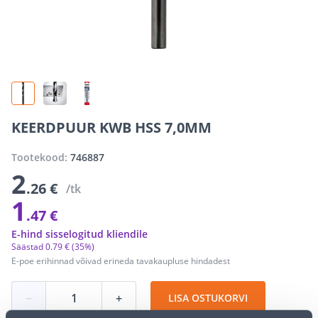
KEERDPUUR KWB HSS 7,0MM
Tootekood:
746887
2
.26 €
/tk
1
.47 €
E-hind sisselogitud kliendile
Säästad
0
.
79 €
(35%)
E-poe erihinnad võivad erineda tavakaupluse hindadest
−
+
LISA OSTUKORVI