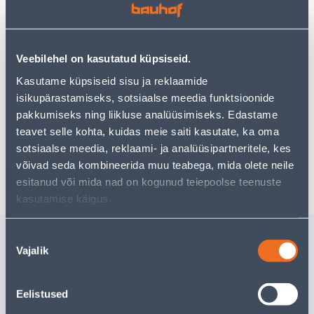
Vaata saadavust
Veebilehel on kasutatud küpsiseid.
Kasutame küpsiseid sisu ja reklaamide
isikupärastamiseks, sotsiaalse meedia funktsioonide
Eeldatav kojuvedu 3,69 € al. 2-5 tööpäeva
pakkumiseks ning liikluse analüüsimiseks. Edastame
teavet selle kohta, kuidas meie saiti kasutate, ka oma
Tarne pakiautomaati al. 2,29 € al. 2-5 tööpäeva
sotsiaalse meedia, reklaami- ja analüüsipartneritele, kes
Poest kätte, alates 06.08.2026
võivad seda kombineerida muu teabega, mida olete neile
esitanud või mida nad on kogunud teiepoolse teenuste
kasutamise käigus.
Sarnased tooted
Nõusoleku
Vajalik
valik
METALLIPUUR HSS
METALLI
7,5X109MM
8,5X117
Tarne pole võimalik
Tarne pole v
Eelistused
VÄLJA MÜÜDUD
VÄ