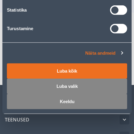
Statistika
Turustamine
Kirjeldus
Spetsifikatsioon
Näita andmeid
Transport
Luba kõik
Luba valik
Keeldu
KLIENDITEENINDUS
TEENUSED