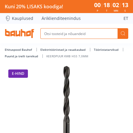
KEERDPUUR KWB HSS 7,0MM - Bauhof has loaded
00
18
02
13
Kuni 20% LISAKS koodiga!
P
T
MIN
S
Kauplused
Äriklienditeenindus
ET
Ehituspood Bauhof
Elektritööriistad ja rauakaubad
Tööriistatarvikud
Puurid ja trelli tarvikud
KEERDPUUR KWB HSS 7,0MM
E-HIND