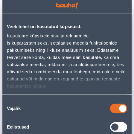
Vaata saadavust
Veebilehel on kasutatud küpsiseid.
Kasutame küpsiseid sisu ja reklaamide
isikupärastamiseks, sotsiaalse meedia funktsioonide
Eeldatav kojuvedu 3,69 € al. 2-5 tööpäeva
pakkumiseks ning liikluse analüüsimiseks. Edastame
teavet selle kohta, kuidas meie saiti kasutate, ka oma
Tarne pakiautomaati al. 2,29 € al. 2-5 tööpäeva
sotsiaalse meedia, reklaami- ja analüüsipartneritele, kes
Poest kätte, alates 10.08.2026
võivad seda kombineerida muu teabega, mida olete neile
esitanud või mida nad on kogunud teiepoolse teenuste
kasutamise käigus.
Sarnased tooted
Nõusoleku
Vajalik
valik
KONKSUD LIPU KINNITUS
MÖÖBLIVI
26X43MM 2TK
VALGE 8
Eelistused
7
.72 €
2
.26 €
/paar
/pa