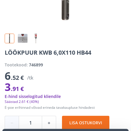
LÖÖKPUUR KWB 6,0X110 HB44
Tootekood:
746899
6
.52 €
/tk
3
.91 €
E-hind sisselogitud kliendile
Säästad
2
.
61 €
(40%)
E-poe erihinnad võivad erineda tavakaupluse hindadest
−
+
LISA OSTUKORVI