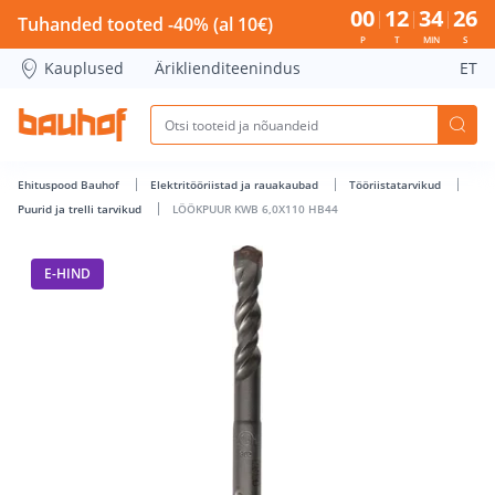
LÖÖKPUUR KWB 6,0X110 HB44 - Bauhof has loaded
00
12
34
26
Tuhanded tooted -40% (al 10€)
P
T
MIN
S
Kauplused
Äriklienditeenindus
ET
Ehituspood Bauhof
Elektritööriistad ja rauakaubad
Tööriistatarvikud
Puurid ja trelli tarvikud
LÖÖKPUUR KWB 6,0X110 HB44
E-HIND