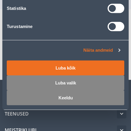
Statistika
Turustamine
Kirjeldus
Spetsifikatsioon
Näita andmeid
Transport
Luba kõik
Luba valik
KLIENDITEENINDUS
Keeldu
TEENUSED
MEISTRIKLUBI