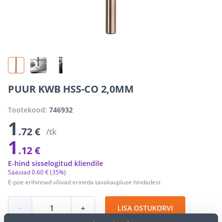
PUUR KWB HSS-CO 2,0MM
Tootekood:
746932
1
.72 €
/tk
1
.12 €
E-hind sisselogitud kliendile
Säästad
0
.
60 €
(35%)
E-poe erihinnad võivad erineda tavakaupluse hindadest
−
+
LISA OSTUKORVI