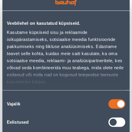
Veebilehel on kasutatud küpsiseid.
Vaata saadavust
Kasutame küpsiseid sisu ja reklaamide
isikupärastamiseks, sotsiaalse meedia funktsioonide
Eeldatav kojuvedu 3,69 € al. 2-5 tööpäeva
pakkumiseks ning liikluse analüüsimiseks. Edastame
teavet selle kohta, kuidas meie saiti kasutate, ka oma
Tarne pakiautomaati al. 2,29 € al. 2-5 tööpäeva
sotsiaalse meedia, reklaami- ja analüüsipartneritele, kes
võivad seda kombineerida muu teabega, mida olete neile
Poest kätte, alates 06.08.2026
esitanud või mida nad on kogunud teiepoolse teenuste
kasutamise käigus.
Sarnased tooted
Nõusoleku
Vajalik
valik
METALLIPUUR HSS-CO
SAETERA
2,5X57 MM
BIM 5TK 
3
.46 €
26
.66 €
Eelistused
/tk
/
2
.25 €
17
.33 €
sisselogitud kliendile
sisselogitud kl