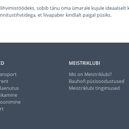
silihvimistöödeks, sobib tänu oma ümarale kujule ideaalselt 
nitustihvtidega, et liivapaber kindlalt paigal püsiks.
ED
MEISTRIKLUBI
ansport
Mis on Meistriklubi?
rent
Bauhofi püsisoodustused
alaenutus
Meistriklubi tingimused
õikamine
toonimine
rt