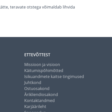
kätte, teravate otstega võimaldab lihvida
ETTEVÕTTEST
Missioon ja visioon
Käitumispõhimõtted
Isikuandmete kaitse tingimused
Juhtkond
Ostuosakond
Ärikliendiosakond
Kontaktandmed
Karjäärileht