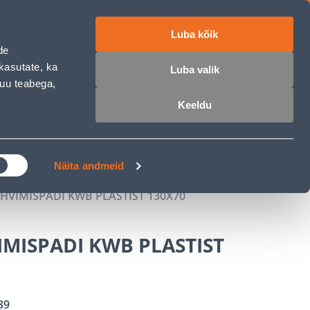
Luba kõik
ET
RU
EN
de
kasutate, ka
Luba valik
muu teabega,
 sisse
Ostunimekiri
Ostukorv
Keeldu
ÄRELMAKS
MEISTRIKLUBI
BLOGI
Näita andmeid
IHVIMISPADI KWB PLASTIST 130X70
IMISPADI KWB PLASTIST
39