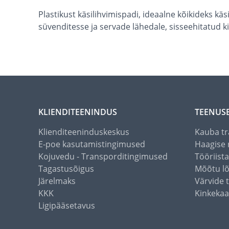
Plastikust käsilihvimispadi, ideaalne kõikideks kä
süvenditesse ja servade lähedale, sisseehitatud kin
KLIENDITEENINDUS
TEENUS
Klienditeeninduskeskus
Kauba tr
E-poe kasutamistingimused
Haagise 
Kojuvedu - Transporditingimused
Tööriist
Tagastusõigus
Mõõtu l
Järelmaks
Värvide 
KKK
Kinkekaa
Ligipääsetavus