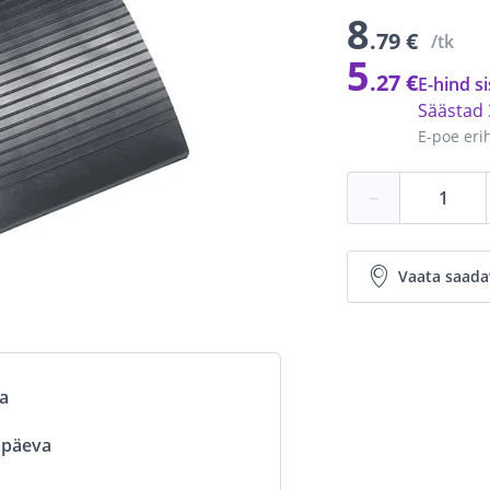
8
.79 €
/tk
5
.27 €
E-hind si
Säästad
E-poe eri
−
Vaata saada
va
ööpäeva