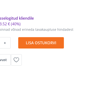
sselogitud kliendile
3
.
52 €
(40%)
hinnad võivad erineda tavakaupluse hindadest
+
LISA OSTUKORVI
vust