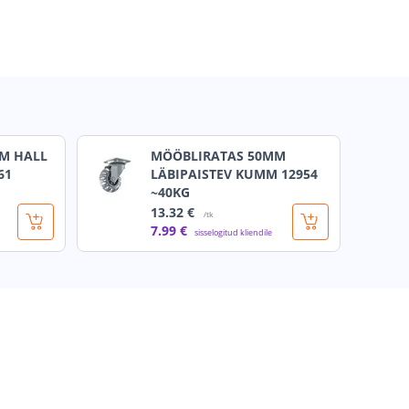
M HALL
MÖÖBLIRATAS 50MM
61
LÄBIPAISTEV KUMM 12954
~40KG
13
.32 €
/tk
7
.99 €
sisselogitud kliendile