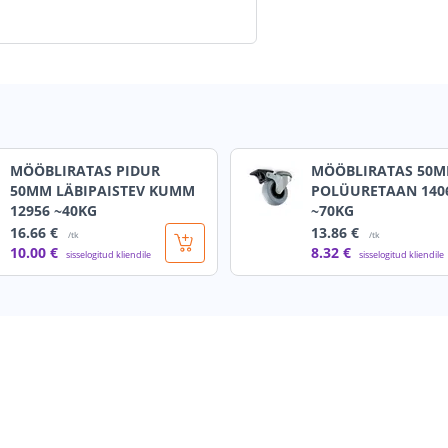
MÖÖBLIRATAS PIDUR
MÖÖBLIRATAS 50M
50MM LÄBIPAISTEV KUMM
POLÜURETAAN 140
12956 ~40KG
~70KG
16
.66 €
13
.86 €
/tk
/tk
10
.00 €
8
.32 €
sisselogitud kliendile
sisselogitud kliendile