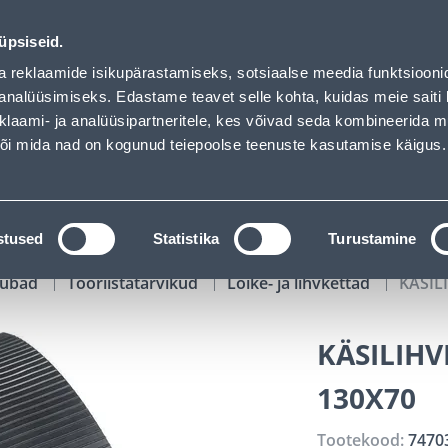
d
01
13
40
26
Tuhanded tooted -40% (al 10€)
P
T
MIN
S
üpsiseid.
ndus
Teenused
Karjäärileht
a reklaamide isikupärastamiseks, sotsiaalse meedia funktsiooni
analüüsimiseks. Edastame teavet selle kohta, kuidas meie saiti 
klaami- ja analüüsipartneritele, kes võivad seda kombineerida 
OTSI
Logi
 või mida nad on kogunud teiepoolse teenuste kasutamise käigus.
KATALOOGID
TÖÖRIISTALAENUTUS
J
stused
Statistika
Turustamine
kaubad
Tööriistatarvikud
Lõike- ja lihvkettad
KÄSIL
KÄSILIHV
130X70
Tootekood:
7470