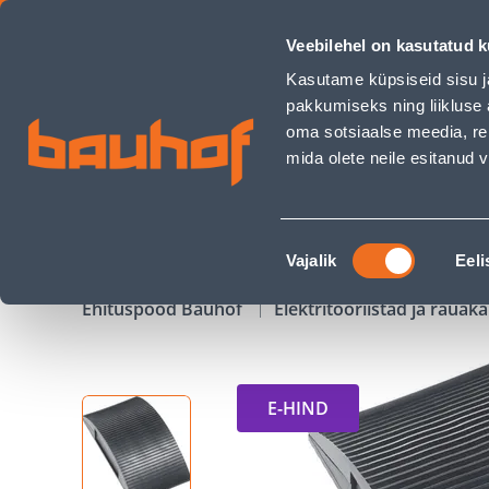
KÄSILIHVIMISPADI KWB PLASTIST 130X70 - Bauhof has loade
Veebilehel on kasutatud k
Kauplused
Äriklienditeenindus
Klienditeeni
Kasutame küpsiseid sisu j
pakkumiseks ning liikluse 
oma sotsiaalse meedia, re
mida olete neile esitanud
TOOTED
KAMPAANIAD
Nõusoleku
Vajalik
Eeli
valik
Ehituspood Bauhof
Elektritööriistad ja raua
E-HIND