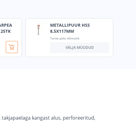
ARPEA
METALLIPUUR HSS
 25TK
8,5X117MM
Tarne pole võimalik
VÄLJA MÜÜDUD
, takjapaelaga kangast alus, perforeeritud,