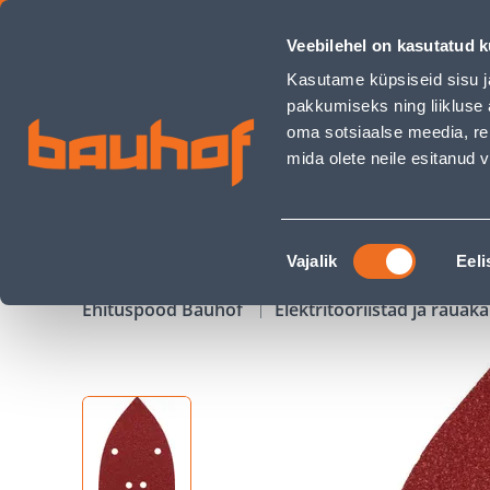
LIHVKETAS KWB TAKJAKINNISEGA P80 - Bauhof has loaded
Veebilehel on kasutatud k
Kauplused
Äriklienditeenindus
Klienditeeni
Kasutame küpsiseid sisu j
pakkumiseks ning liikluse 
oma sotsiaalse meedia, re
mida olete neile esitanud
TOOTED
KAMPAANIAD
Nõusoleku
Vajalik
Eeli
valik
Ehituspood Bauhof
Elektritööriistad ja raua