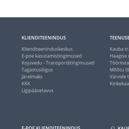
KLIENDITEENINDUS
TEENUS
Klienditeeninduskeskus
Kauba tr
E-poe kasutamistingimused
Haagise 
Kojuvedu - Transporditingimused
Tööriist
Tagastusõigus
Mõõtu l
Järelmaks
Värvide 
KKK
Kinkekaa
Ligipääsetavus
E-POE KLIENDITEENINDUS
KAU