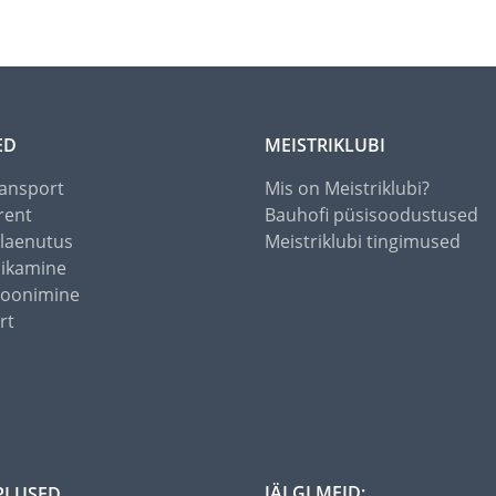
ED
MEISTRIKLUBI
ansport
Mis on Meistriklubi?
rent
Bauhofi püsisoodustused
alaenutus
Meistriklubi tingimused
õikamine
toonimine
rt
JÄLGI MEID:
PLUSED