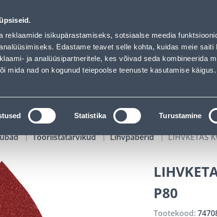
00
01
24
32
Kuni 20% LISAKS koodiga!
P
T
MIN
S
üpsiseid.
ndus
Teenused
Karjäärileht
a reklaamide isikupärastamiseks, sotsiaalse meedia funktsiooni
analüüsimiseks. Edastame teavet selle kohta, kuidas meie saiti 
klaami- ja analüüsipartneritele, kes võivad seda kombineerida 
OTSI
Logi
 või mida nad on kogunud teiepoolse teenuste kasutamise käigus.
KATALOOGID
TÖÖRIISTALAENUTUS
J
stused
Statistika
Turustamine
kaubad
Tööriistatarvikud
Lihvpaberid
LIHVKETAS K
LIHVKET
P80
Tootekood:
7470