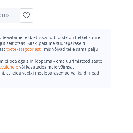
DUD
teavitame teid, et soovitud toode on hetkel suure
jutiselt otsas. Siiski pakume suurepäraseid
mast
tootekategooriast
, mis võivad teile sama palju
õm ei pea aga siin lõppema - oma uurimistööd saate
avalehele
või kasutades meie võimsat
ni, et leida veelgi meelepärasemad valikuid. Head