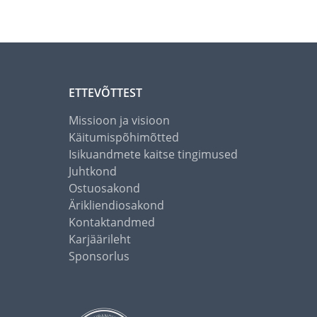
ETTEVÕTTEST
Missioon ja visioon
Käitumispõhimõtted
Isikuandmete kaitse tingimused
Juhtkond
Ostuosakond
Ärikliendiosakond
Kontaktandmed
Karjäärileht
Sponsorlus