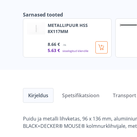
Sarnased tooted
METALLIPUUR HSS
8X117MM
8
.66 €
/tk
5
.63 €
sisselogitud kliendile
Kirjeldus
Spetsifikatsioon
Transport
Puidu ja metalli lihvketas, 96 x 136 mm, alumiiniu
BLACK+DECKER® MOUSE® kolmnurklihvijale, metalli ja 