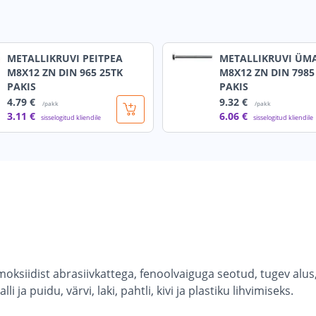
METALLIKRUVI PEITPEA
METALLIKRUVI ÜM
M8X12 ZN DIN 965 25TK
M8X12 ZN DIN 7985
PAKIS
PAKIS
4
.79 €
9
.32 €
/pakk
/pakk
3
.11 €
6
.06 €
sisselogitud kliendile
sisselogitud kliendile
moksiidist abrasiivkattega, fenoolvaiguga seotud, tugev alus
puidu, värvi, laki, pahtli, kivi ja plastiku lihvimiseks.