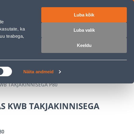
Luba kõik
ET
RU
EN
de
kasutate, ka
Luba valik
muu teabega,
 sisse
Ostunimekiri
Ostukorv
Keeldu
ÄRELMAKS
MEISTRIKLUBI
BLOGI
Näita andmeid
WB TAKJAKINNISEGA P80
AS KWB TAKJAKINNISEGA
80