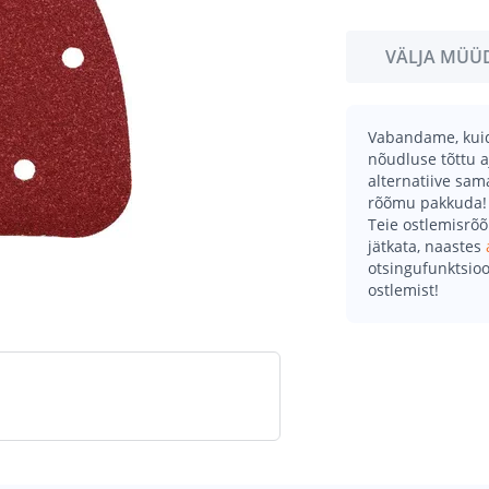
VÄLJA MÜÜ
Vabandame, kuid 
nõudluse tõttu a
alternatiive sa
rõõmu pakkuda!
Teie ostlemisrõ
jätkata, naastes
otsingufunktsioo
ostlemist!