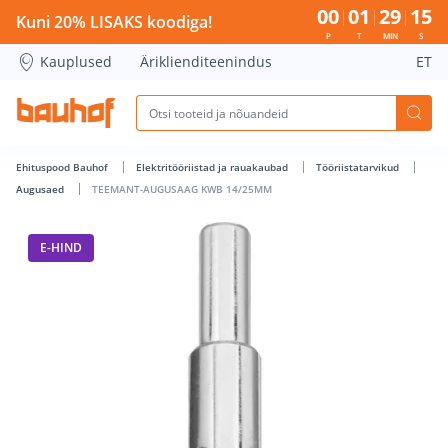
TEEMANT-AUGUSAAG KWB 14/25MM - Bauhof has loaded
00
01
29
15
Kuni 20% LISAKS koodiga!
P
T
MIN
S
Kauplused
Äriklienditeenindus
ET
Ehituspood Bauhof
Elektritööriistad ja rauakaubad
Tööriistatarvikud
Augusaed
TEEMANT-AUGUSAAG KWB 14/25MM
E-HIND