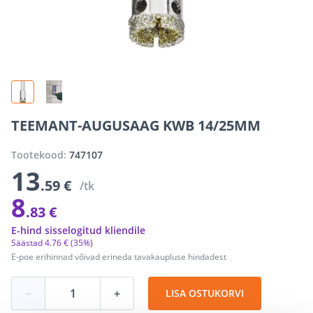
TEEMANT-AUGUSAAG KWB 14/25MM
Tootekood:
747107
13
.59 €
/tk
8
.83 €
E-hind sisselogitud kliendile
Säästad
4
.
76 €
(35%)
E-poe erihinnad võivad erineda tavakaupluse hindadest
−
+
LISA OSTUKORVI