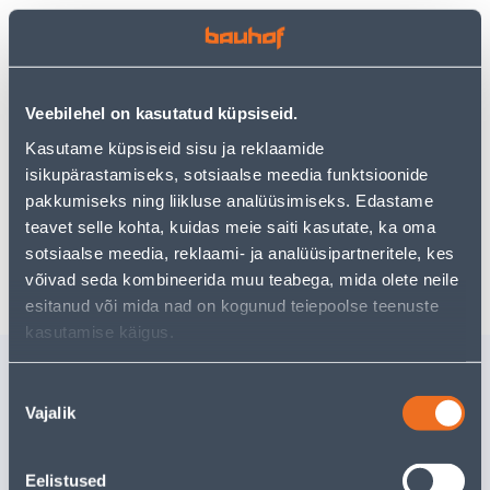
Vaata saadavust
Veebilehel on kasutatud küpsiseid.
Kasutame küpsiseid sisu ja reklaamide
Eeldatav kojuvedu 3,69 € al. 2-5 tööpäeva
isikupärastamiseks, sotsiaalse meedia funktsioonide
pakkumiseks ning liikluse analüüsimiseks. Edastame
Tarne pakiautomaati al. 2,29 € al. 2-5 tööpäeva
teavet selle kohta, kuidas meie saiti kasutate, ka oma
sotsiaalse meedia, reklaami- ja analüüsipartneritele, kes
Poest kätte, alates 06.08.2026
võivad seda kombineerida muu teabega, mida olete neile
esitanud või mida nad on kogunud teiepoolse teenuste
kasutamise käigus.
Sarnased tooted
Nõusoleku
NURGAKAISTE ISELIIMUV
MÖÖBLIVI
Vajalik
valik
LÄBIPAISTEV 2TK 25MM Ø
MUST 4T
Eelistused