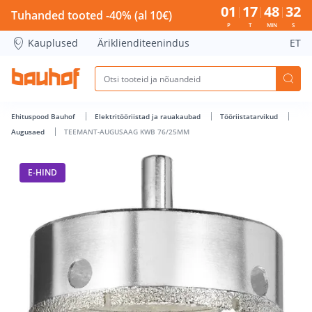
TEEMANT-AUGUSAAG KWB 76/25MM - Bauhof has loaded
01
17
48
31
Tuhanded tooted -40% (al 10€)
P
T
MIN
S
Kauplused
Äriklienditeenindus
ET
Ehituspood Bauhof
Elektritööriistad ja rauakaubad
Tööriistatarvikud
Augusaed
TEEMANT-AUGUSAAG KWB 76/25MM
E-HIND