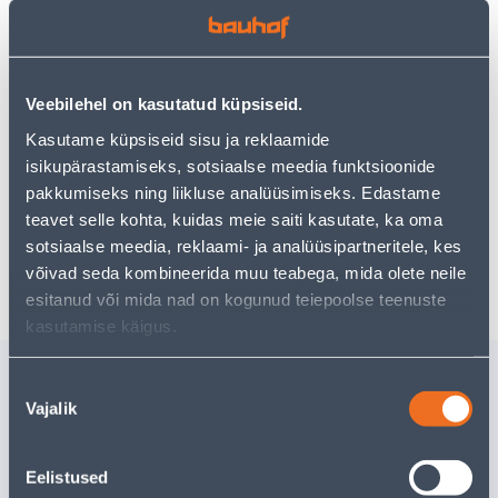
Vaata saadavust
Veebilehel on kasutatud küpsiseid.
Kasutame küpsiseid sisu ja reklaamide
isikupärastamiseks, sotsiaalse meedia funktsioonide
Eeldatav kojuvedu 3,69 € al. 2-5 tööpäeva
pakkumiseks ning liikluse analüüsimiseks. Edastame
Tarne pakiautomaati al. 2,29 € al. 2-5 tööpäeva
teavet selle kohta, kuidas meie saiti kasutate, ka oma
sotsiaalse meedia, reklaami- ja analüüsipartneritele, kes
Poest kätte, alates 09.08.2026
võivad seda kombineerida muu teabega, mida olete neile
esitanud või mida nad on kogunud teiepoolse teenuste
kasutamise käigus.
Sarnased tooted
Nõusoleku
Vajalik
TIKKSAETERAD B-8 75MM
TIKKSAET
valik
5TK PAKIS PUIT,PLAST
75MM 5T
ALUMIIN
Eelistused
Tarne pole v
8
.26 €
/pakk