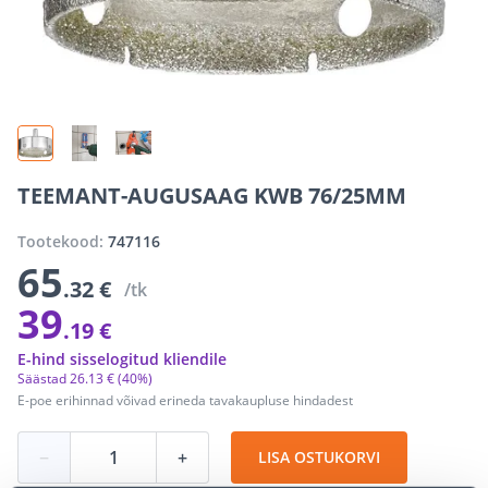
TEEMANT-AUGUSAAG KWB 76/25MM
Tootekood:
747116
65
.32 €
/tk
39
.19 €
E-hind sisselogitud kliendile
Säästad
26
.
13 €
(40%)
E-poe erihinnad võivad erineda tavakaupluse hindadest
−
+
LISA OSTUKORVI