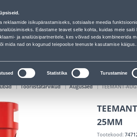
d
00
20
21
06
Kuni 20% LISAKS koodiga!
P
T
MIN
S
üpsiseid.
ndus
Teenused
Karjäärileht
a reklaamide isikupärastamiseks, sotsiaalse meedia funktsiooni
analüüsimiseks. Edastame teavet selle kohta, kuidas meie saiti 
klaami- ja analüüsipartneritele, kes võivad seda kombineerida 
OTSI
Logi
 või mida nad on kogunud teiepoolse teenuste kasutamise käigus.
KATALOOGID
TÖÖRIISTALAENUTUS
J
stused
Statistika
Turustamine
kaubad
Tööriistatarvikud
Augusaed
TEEMANT-AUG
TEEMANT
25MM
Tootekood:
7471