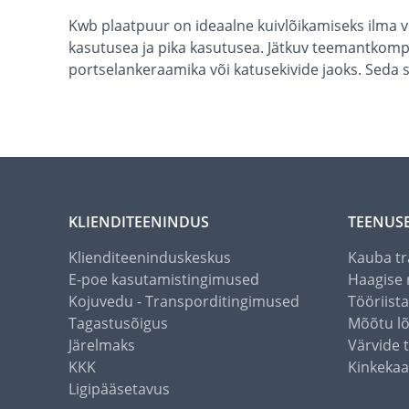
Kwb plaatpuur on ideaalne kuivlõikamiseks ilma 
kasutusea ja pika kasutusea. Jätkuv teemantkompl
portselankeraamika või katusekivide jaoks. Seda 
KLIENDITEENINDUS
TEENUS
Klienditeeninduskeskus
Kauba tr
E-poe kasutamistingimused
Haagise 
Kojuvedu - Transporditingimused
Tööriist
Tagastusõigus
Mõõtu l
Järelmaks
Värvide 
KKK
Kinkekaa
Ligipääsetavus