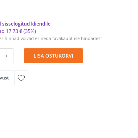
 sisselogitud kliendile
tad
17
.
73 €
(35%)
erihinnad võivad erineda tavakaupluse hindadest
+
LISA OSTUKORVI
vust