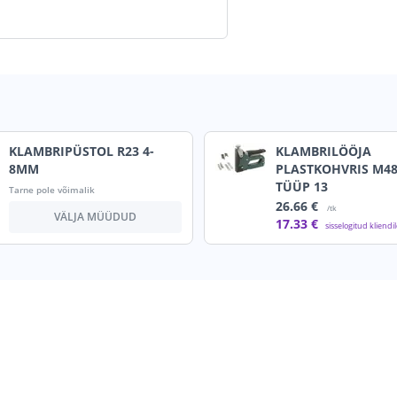
KLAMBRIPÜSTOL R23 4-
KLAMBRILÖÖJA
8MM
PLASTKOHVRIS M48
TÜÜP 13
Tarne pole võimalik
26
.66 €
/tk
VÄLJA MÜÜDUD
17
.33 €
sisselogitud kliendi