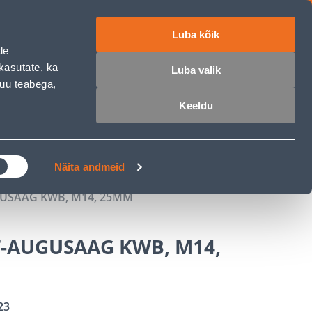
Luba kõik
ET
RU
EN
de
kasutate, ka
Luba valik
muu teabega,
 sisse
Ostunimekiri
Ostukorv
Keeldu
ÄRELMAKS
MEISTRIKLUBI
BLOGI
Näita andmeid
USAAG KWB, M14, 25MM
-AUGUSAAG KWB, M14,
23