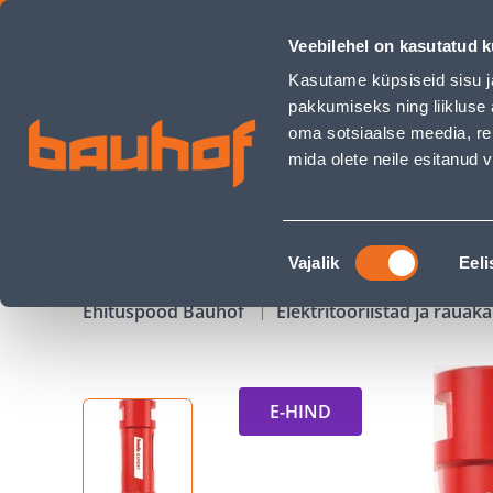
TEEMANT-AUGUSAAG KWB, M14, 25MM - Bauhof has loade
Veebilehel on kasutatud k
Kauplused
Äriklienditeenindus
Klienditeeni
Kasutame küpsiseid sisu j
pakkumiseks ning liikluse 
oma sotsiaalse meedia, re
mida olete neile esitanud
TOOTED
KAMPAANIAD
Nõusoleku
Vajalik
Eeli
valik
Ehituspood Bauhof
Elektritööriistad ja raua
E-HIND