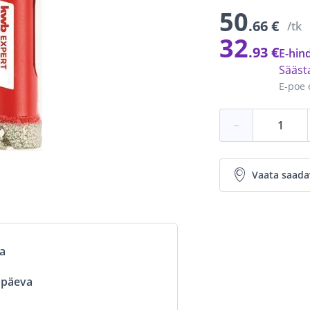
50
.66 €
/tk
32
.93 €
E-hind
Sääs
E-poe 
−
Vaata saada
va
ööpäeva