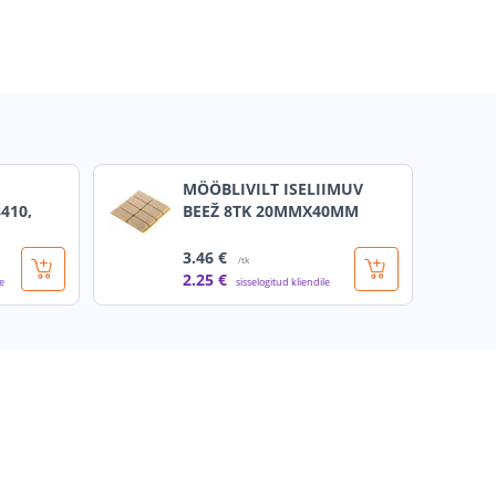
MÖÖBLIVILT ISELIIMUV
410,
BEEŽ 8TK 20MMX40MM
3
.46 €
/tk
2
.25 €
le
sisselogitud kliendile