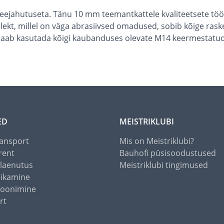
veejahutuseta. Tänu 10 mm teemantkattele kvaliteetsete töö
ekt, millel on väga abrasiivsed omadused, sobib kõige raske
saab kasutada kõigi kaubanduses olevate M14 keermestatud n
ED
MEISTRIKLUBI
ansport
Mis on Meistriklubi?
rent
Bauhofi püsisoodustused
alaenutus
Meistriklubi tingimused
õikamine
toonimine
rt