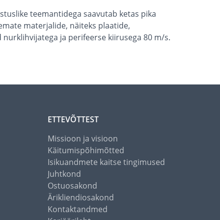
stuslike teemantidega saavutab ketas pika
mate materjalide, näiteks plaatide,
urklihvijatega ja perifeerse kiirusega 80 m/s.
ETTEVÕTTEST
Missioon ja visioon
Käitumispõhimõtted
Isikuandmete kaitse tingimused
Juhtkond
Ostuosakond
Ärikliendiosakond
Kontaktandmed