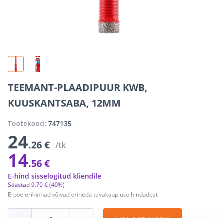
TEEMANT-PLAADIPUUR KWB,
KUUSKANTSABA, 12MM
Tootekood:
747135
24
.26 €
/tk
14
.56 €
E-hind sisselogitud kliendile
Säästad
9
.
70 €
(40%)
E-poe erihinnad võivad erineda tavakaupluse hindadest