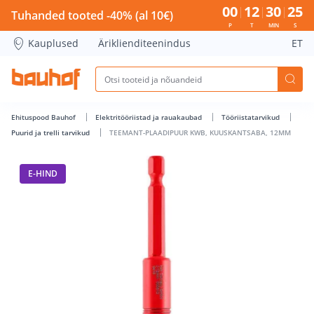
TEEMANT-PLAADIPUUR KWB, KUUSKANTSABA, 12MM - Bauho
00
12
30
24
Tuhanded tooted -40% (al 10€)
P
T
MIN
S
Kauplused
Äriklienditeenindus
ET
Ehituspood Bauhof
Elektritööriistad ja rauakaubad
Tööriistatarvikud
Puurid ja trelli tarvikud
TEEMANT-PLAADIPUUR KWB, KUUSKANTSABA, 12MM
E-HIND