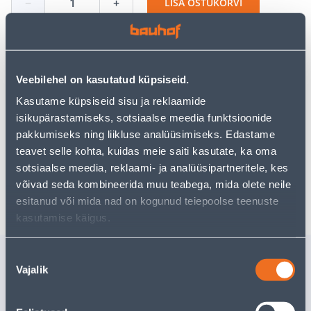
−
+
LISA OSTUKORVI
Vaata saadavust
Veebilehel on kasutatud küpsiseid.
Kasutame küpsiseid sisu ja reklaamide
isikupärastamiseks, sotsiaalse meedia funktsioonide
Eeldatav kojuvedu 3,69 € al. 2-5 tööpäeva
pakkumiseks ning liikluse analüüsimiseks. Edastame
teavet selle kohta, kuidas meie saiti kasutate, ka oma
Tarne pakiautomaati al. 2,29 € al. 2-5 tööpäeva
sotsiaalse meedia, reklaami- ja analüüsipartneritele, kes
võivad seda kombineerida muu teabega, mida olete neile
Poest kätte, alates 10.08.2026
esitanud või mida nad on kogunud teiepoolse teenuste
kasutamise käigus.
Sarnased tooted
Nõusoleku
Vajalik
valik
MÖÖBLIRATAS PIDUR
KLAMBRID
50MM LÄBIPAISTEV
KUMM 12956 ~40KG