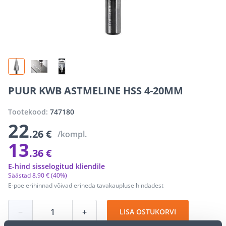
PUUR KWB ASTMELINE HSS 4-20MM
Tootekood:
747180
22
.26 €
/kompl.
13
.36 €
E-hind sisselogitud kliendile
Säästad
8
.
90 €
(40%)
E-poe erihinnad võivad erineda tavakaupluse hindadest
−
+
LISA OSTUKORVI