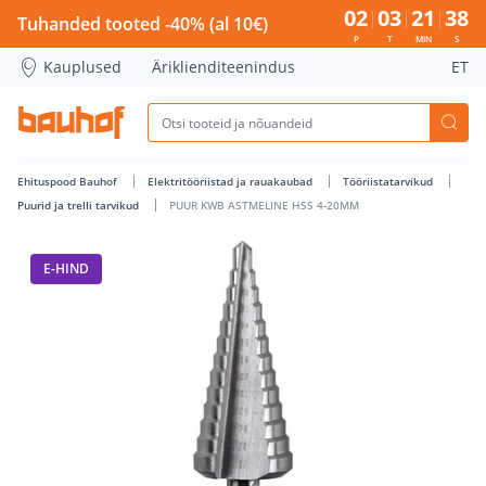
PUUR KWB ASTMELINE HSS 4-20MM - Bauhof has loaded
02
03
21
37
Tuhanded tooted -40% (al 10€)
P
T
MIN
S
Kauplused
Äriklienditeenindus
ET
Ehituspood Bauhof
Elektritööriistad ja rauakaubad
Tööriistatarvikud
Puurid ja trelli tarvikud
PUUR KWB ASTMELINE HSS 4-20MM
E-HIND