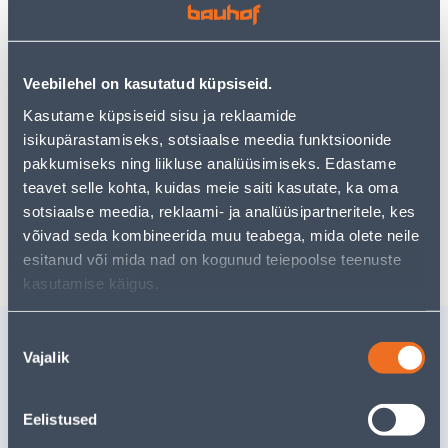
Vaata saadavust
Veebilehel on kasutatud küpsiseid.
Kasutame küpsiseid sisu ja reklaamide
isikupärastamiseks, sotsiaalse meedia funktsioonide
Eeldatav kojuvedu 3,69 € al. 2-5 tööpäeva
pakkumiseks ning liikluse analüüsimiseks. Edastame
teavet selle kohta, kuidas meie saiti kasutate, ka oma
Tarne pakiautomaati al. 2,29 € al. 2-5 tööpäeva
sotsiaalse meedia, reklaami- ja analüüsipartneritele, kes
Poest kätte, alates 08.08.2026
võivad seda kombineerida muu teabega, mida olete neile
esitanud või mida nad on kogunud teiepoolse teenuste
kasutamise käigus.
Sarnased tooted
Nõusoleku
Vajalik
valik
METALLIPUUR HSS
METALLI
4,5X80MM
MM
Tarne pole võimalik
Eelistused
4
.52 €
/tk
2
.71 €
VÄLJA MÜÜDUD