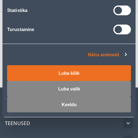
sisselogitud kl
Statistika
Turustamine
Kirjeldus
Spetsifikatsioon
Näita andmeid
Transport
Luba kõik
Luba valik
Keeldu
KLIENDITEENINDUS
TEENUSED