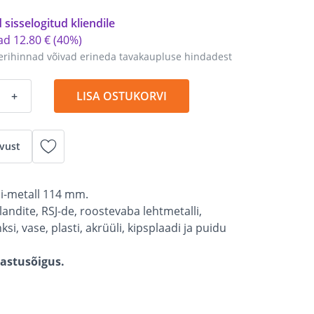
 sisselogitud kliendile
tad
12
.
80 €
(40%)
erihinnad võivad erineda tavakaupluse hindadest
+
LISA OSTUKORVI
vust
i-metall 114 mm.
landite, RSJ-de, roostevaba lehtmetalli,
si, vase, plasti, akrüüli, kipsplaadi ja puidu
gastusõigus.