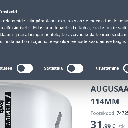
d
ndus
Teenused
Karjäärileht
üpsiseid.
a reklaamide isikupärastamiseks, sotsiaalse meedia funktsiooni
OTSI
Logi
analüüsimiseks. Edastame teavet selle kohta, kuidas meie saiti 
klaami- ja analüüsipartneritele, kes võivad seda kombineerida 
 või mida nad on kogunud teiepoolse teenuste kasutamise käigus.
KATALOOGID
TÖÖRIISTALAENUTUS
J
kaubad
Tööriistatarvikud
Augusaed
AUGUSAAG KW
stused
Statistika
Turustamine
AUGUSAA
114MM
Tootekood:
7472
31
.99 €
/tk