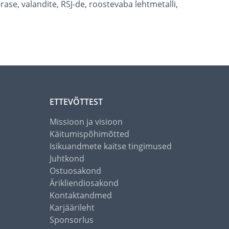
se, valandite, RSJ-de, roostevaba lehtmetalli,
ETTEVÕTTEST
Missioon ja visioon
Käitumispõhimõtted
Isikuandmete kaitse tingimused
Juhtkond
Ostuosakond
Ärikliendiosakond
Kontaktandmed
Karjäärileht
Sponsorlus