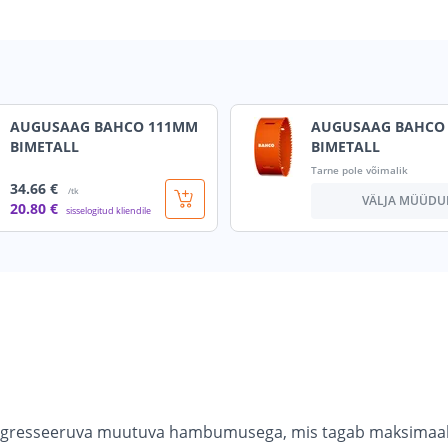
AUGUSAAG BAHCO 111MM
AUGUSAAG BAHCO
BIMETALL
BIMETALL
Tarne pole võimalik
34
.66 €
/tk
VÄLJA MÜÜDU
20
.80 €
sisselogitud kliendile
progresseeruva muutuva hambumusega, mis tagab maksimaa