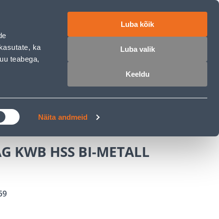
ET
RU
EN
Luba kõik
de
 sisse
Ostunimekiri
Ostukorv
kasutate, ka
Luba valik
muu teabega,
Keeldu
ÄRELMAKS
MEISTRIKLUBI
BLOGI
B HSS BI-METALL 114MM
Näita andmeid
G KWB HSS BI-METALL
59