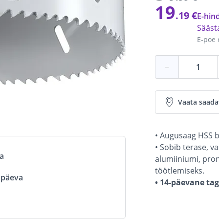
19
.19 €
E-hind
Sääs
E-poe 
−
Vaata saada
• Augusaag HSS b
• Sobib terase, va
va
alumiiniumi, pronk
töötlemiseks.
ööpäeva
• 14-päevane ta