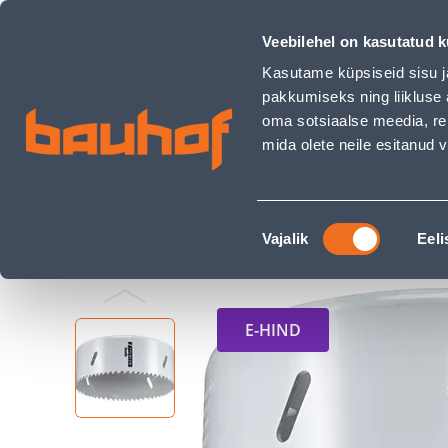
AUGUSAAG KWB HSS BI-METALL 114MM - Bauhof has loade
Kauplused
Äriklienditeenindus
Klienditeeni
Veebilehel on kasutatud k
Kasutame küpsiseid sisu j
pakkumiseks ning liikluse 
oma sotsiaalse meedia, re
mida olete neile esitanud
TOOTED
KAMPAANIAD
Nõusoleku
Ehituspood Bauhof
Elektritööriistad ja raua
Vajalik
Eeli
valik
E-HIND