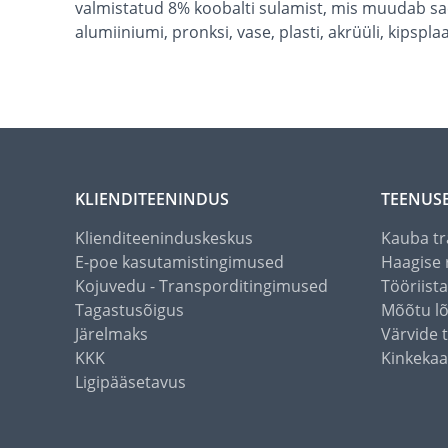
valmistatud 8% koobalti sulamist, mis muudab sael
alumiiniumi, pronksi, vase, plasti, akrüüli, kipspla
KLIENDITEENINDUS
TEENUS
Klienditeeninduskeskus
Kauba tr
E-poe kasutamistingimused
Haagise 
Kojuvedu - Transporditingimused
Tööriist
Tagastusõigus
Mõõtu l
Järelmaks
Värvide 
KKK
Kinkekaa
Ligipääsetavus