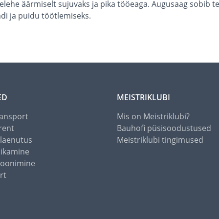
ehe äärmiselt sujuvaks ja pika tööeaga. Augusaag sobib tera
adi ja puidu töötlemiseks.
ED
MEISTRIKLUBI
ansport
Mis on Meistriklubi?
rent
Bauhofi püsisoodustused
alaenutus
Meistriklubi tingimused
õikamine
toonimine
rt