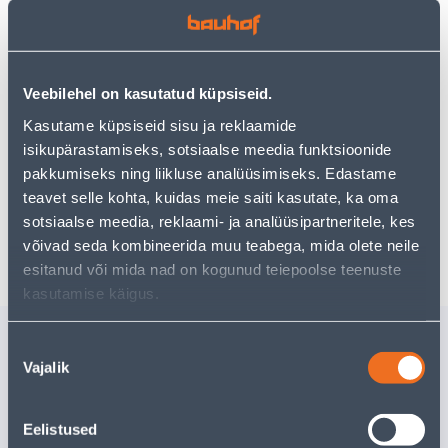
Vaata saadavust
Veebilehel on kasutatud küpsiseid.
Kasutame küpsiseid sisu ja reklaamide
isikupärastamiseks, sotsiaalse meedia funktsioonide
Eeldatav kojuvedu 3,69 € al. 2-5 tööpäeva
pakkumiseks ning liikluse analüüsimiseks. Edastame
Tarne pakiautomaati al. 2,29 € al. 2-5 tööpäeva
teavet selle kohta, kuidas meie saiti kasutate, ka oma
sotsiaalse meedia, reklaami- ja analüüsipartneritele, kes
Poest kätte, alates 08.08.2026
võivad seda kombineerida muu teabega, mida olete neile
esitanud või mida nad on kogunud teiepoolse teenuste
kasutamise käigus.
Sarnased tooted
Nõusoleku
Vajalik
TIKKSAETERAD B-8 75MM
TRAATHAR
valik
5TK PAKIS PUIT,PLAST
75MM KA
Eelistused
Tarne pole v
8
.26 €
/pakk