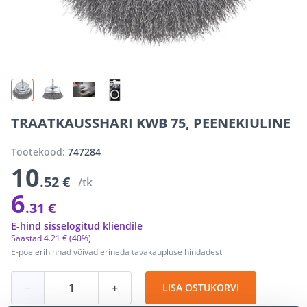
TRAATKAUSSHARI KWB 75, PEENEKIULINE
Tootekood:
747284
10
.52 €
/tk
6
.31 €
E-hind sisselogitud kliendile
Säästad
4
.
21 €
(40%)
E-poe erihinnad võivad erineda tavakaupluse hindadest
−
+
LISA OSTUKORVI