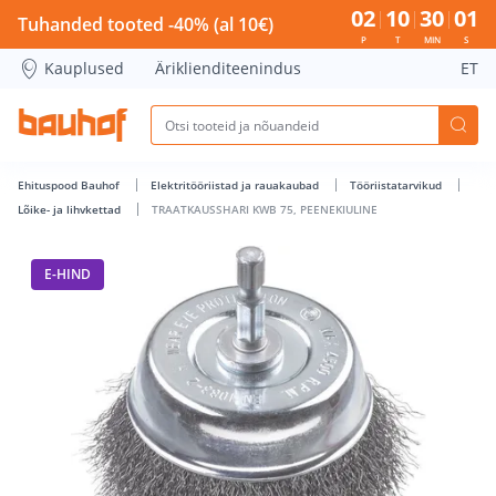
TRAATKAUSSHARI KWB 75, PEENEKIULINE - Bauhof has load
02
10
30
00
Tuhanded tooted -40% (al 10€)
P
T
MIN
S
Kauplused
Äriklienditeenindus
ET
Ehituspood Bauhof
Elektritööriistad ja rauakaubad
Tööriistatarvikud
Lõike- ja lihvkettad
TRAATKAUSSHARI KWB 75, PEENEKIULINE
E-HIND