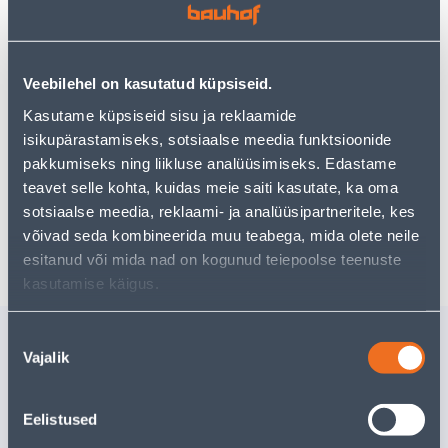
Vaata saadavust
Veebilehel on kasutatud küpsiseid.
Kasutame küpsiseid sisu ja reklaamide
isikupärastamiseks, sotsiaalse meedia funktsioonide
Eeldatav kojuvedu 3,69 € al. 2-5 tööpäeva
pakkumiseks ning liikluse analüüsimiseks. Edastame
teavet selle kohta, kuidas meie saiti kasutate, ka oma
Tarne pakiautomaati al. 2,29 € al. 2-5 tööpäeva
sotsiaalse meedia, reklaami- ja analüüsipartneritele, kes
Poest kätte, alates 06.08.2026
võivad seda kombineerida muu teabega, mida olete neile
esitanud või mida nad on kogunud teiepoolse teenuste
kasutamise käigus.
Sarnased tooted
Nõusoleku
Vajalik
valik
MÖÖBLINURK
MÖÖBLI
26X31X27X1,0 VALGE 5TK
27X27X31
Eelistused
8
.39 €
8
.39 €
/tk
/tk
5
.45 €
5
.45 €