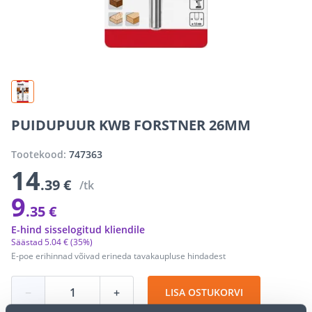
PUIDUPUUR KWB FORSTNER 26MM
Tootekood:
747363
14
.39 €
/tk
9
.35 €
E-hind sisselogitud kliendile
Säästad
5
.
04 €
(35%)
E-poe erihinnad võivad erineda tavakaupluse hindadest
−
+
LISA OSTUKORVI