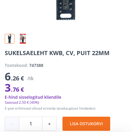
SUKELSAELEHT KWB, CV, PUIT 22MM
Tootekood:
747388
6
.26 €
/tk
3
.76 €
E-hind sisselogitud kliendile
Säästad
2
.
50 €
(40%)
E-poe erihinnad võivad erineda tavakaupluse hindadest
−
+
LISA OSTUKORVI