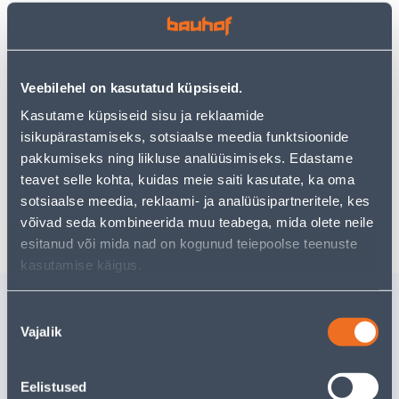
Vaata saadavust
Veebilehel on kasutatud küpsiseid.
Kasutame küpsiseid sisu ja reklaamide
isikupärastamiseks, sotsiaalse meedia funktsioonide
Eeldatav kojuvedu 3,69 € al. 2-5 tööpäeva
pakkumiseks ning liikluse analüüsimiseks. Edastame
Tarne pakiautomaati al. 2,29 € al. 2-5 tööpäeva
teavet selle kohta, kuidas meie saiti kasutate, ka oma
sotsiaalse meedia, reklaami- ja analüüsipartneritele, kes
Poest kätte, alates 08.08.2026
võivad seda kombineerida muu teabega, mida olete neile
esitanud või mida nad on kogunud teiepoolse teenuste
kasutamise käigus.
Sarnased tooted
Nõusoleku
TIKKSAETERAD B-22
TIKKSAE
Vajalik
valik
50MM 5TK7PK
5TK PAKI
METALL,ÕHUKE
MATERJAL
Eelistused