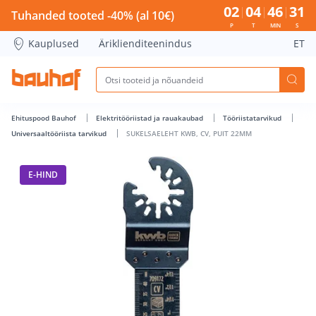
SUKELSAELEHT KWB, CV, PUIT 22MM - Bauhof has loaded
02
04
46
30
Tuhanded tooted -40% (al 10€)
P
T
MIN
S
Kauplused
Äriklienditeenindus
ET
Ehituspood Bauhof
Elektritööriistad ja rauakaubad
Tööriistatarvikud
Universaaltööriista tarvikud
SUKELSAELEHT KWB, CV, PUIT 22MM
E-HIND