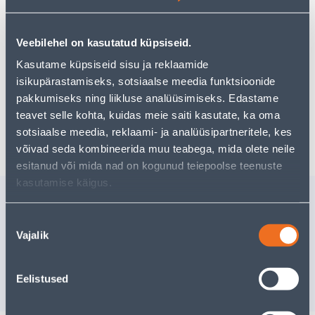
pakkuda!
Teie ostlemisrõõm ei pea aga siin lõppema - oma
uurimistööd saate jätkata, naastes
avalehele
või
Veebilehel on kasutatud küpsiseid.
kasutades meie võimsat otsingufunktsiooni, et leida
Kasutame küpsiseid sisu ja reklaamide
veelgi meelepärasemad valikuid. Head ostlemist!
isikupärastamiseks, sotsiaalse meedia funktsioonide
pakkumiseks ning liikluse analüüsimiseks. Edastame
teavet selle kohta, kuidas meie saiti kasutate, ka oma
Tarne pole võimalik
sotsiaalse meedia, reklaami- ja analüüsipartneritele, kes
võivad seda kombineerida muu teabega, mida olete neile
esitanud või mida nad on kogunud teiepoolse teenuste
kasutamise käigus.
Sarnased tooted
MÖÖBLIRATAS 50MM
MÖÖBLIR
Nõusoleku
LÄBIPAISTEV KUMM
50MM LÄ
Vajalik
valik
12954 ~40KG
KUMM 12
13
.32 €
16
.66 €
/tk
/t
7
.99 €
10
.00 €
Eelistused
sisselogitud kliendile
sisselogitud kl