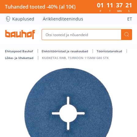
KIUDKETAS KWB, TSIRKOON 115MM G80 5TK - Bauhof has l
01
11
37
21
Tuhanded tooted -40% (al 10€)
P
T
MIN
S
Kauplused
Äriklienditeenindus
ET
Ehituspood Bauhof
Elektritööriistad ja rauakaubad
Tööriistatarvikud
Lõike- ja lihvkettad
KIUDKETAS KWB, TSIRKOON 115MM G80 5TK