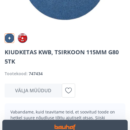
KIUDKETAS KWB, TSIRKOON 115MM G80
5TK
Tootekood:
747434
VÄLJA MÜÜDUD
Vabandame, kuid teavitame teid, et soovitud toode on
hetkel suure nõudluse tõttu ajutiselt otsas. Siiski
pakume suurepäraseid alternatiive samast
tootekategooriast
, mis võivad teile sama palju rõõmu