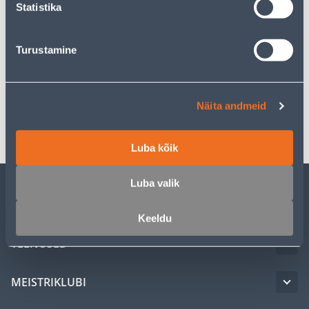
Statistika
Kirjeldus
Turustamine
Spetsifikatsioon
Näita andmeid
Transport
Luba kõik
Luba valik
KLIENDITEENINDUS
Keeldu
TEENUSED
MEISTRIKLUBI