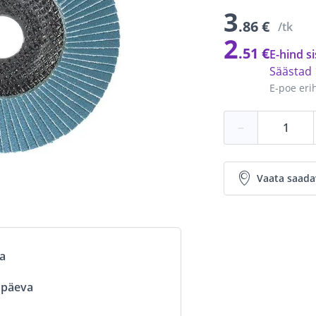
3
.86 €
/tk
2
.51 €
E-hind si
Säästad
E-poe eri
−
Vaata saada
va
ööpäeva