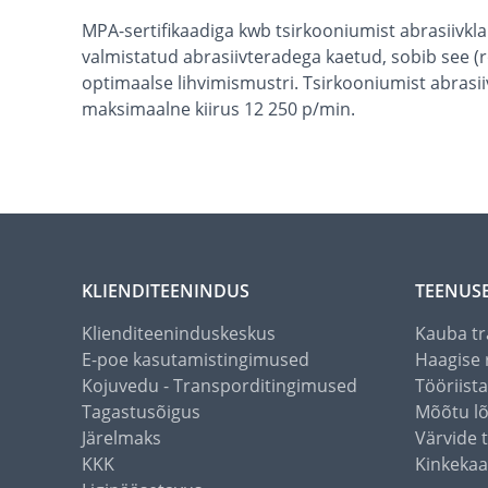
MPA-sertifikaadiga kwb tsirkooniumist abrasiivk
valmistatud abrasiivteradega kaetud, sobib see (r
optimaalse lihvimismustri. Tsirkooniumist abrasii
maksimaalne kiirus 12 250 p/min.
KLIENDITEENINDUS
TEENUS
Klienditeeninduskeskus
Kauba tr
E-poe kasutamistingimused
Haagise 
Kojuvedu - Transporditingimused
Tööriist
Tagastusõigus
Mõõtu l
Järelmaks
Värvide 
KKK
Kinkekaa