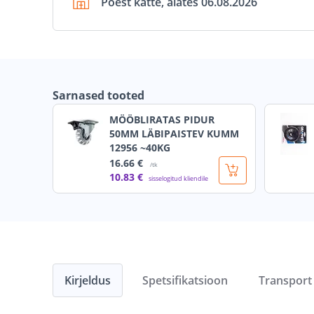
Poest kätte, alates 06.08.2026
Sarnased tooted
MÖÖBLIRATAS PIDUR
50MM LÄBIPAISTEV KUMM
12956 ~40KG
16
.66 €
/tk
10
.83 €
sisselogitud kliendile
Kirjeldus
Spetsifikatsioon
Transport