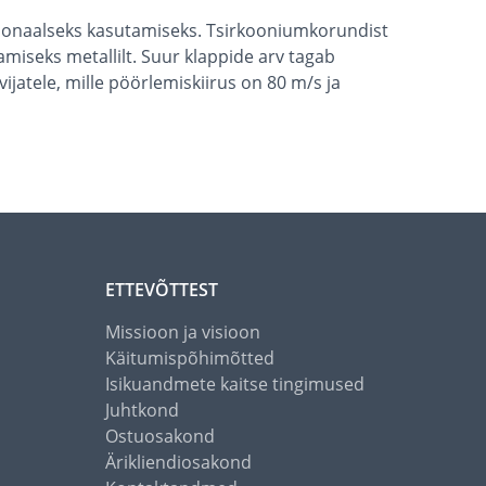
sionaalseks kasutamiseks. Tsirkooniumkorundist
miseks metallilt. Suur klappide arv tagab
jatele, mille pöörlemiskiirus on 80 m/s ja
ETTEVÕTTEST
Missioon ja visioon
Käitumispõhimõtted
Isikuandmete kaitse tingimused
Juhtkond
Ostuosakond
Ärikliendiosakond