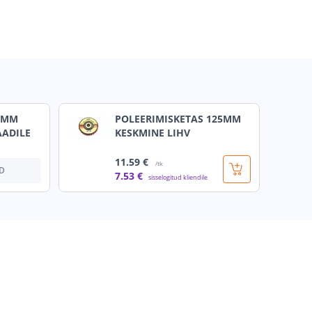
5MM
POLEERIMISKETAS 125MM
AADILE
KESKMINE LIHV
11
.59 €
/tk
D
7
.53 €
sisselogitud kliendile