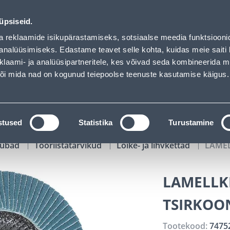
aded
00
08
27
41
Kuni 20% LISAKS koodiga!
P
T
MIN
S
üpsiseid.
ndus
Teenused
Karjäärileht
a reklaamide isikupärastamiseks, sotsiaalse meedia funktsiooni
analüüsimiseks. Edastame teavet selle kohta, kuidas meie saiti 
klaami- ja analüüsipartneritele, kes võivad seda kombineerida 
OTSI
Logi
 või mida nad on kogunud teiepoolse teenuste kasutamise käigus.
KATALOOGID
TÖÖRIISTALAENUTUS
J
stused
Statistika
Turustamine
kaubad
Tööriistatarvikud
Lõike- ja lihvkettad
LAMEL
LAMELLK
TSIRKOO
Tootekood:
7475