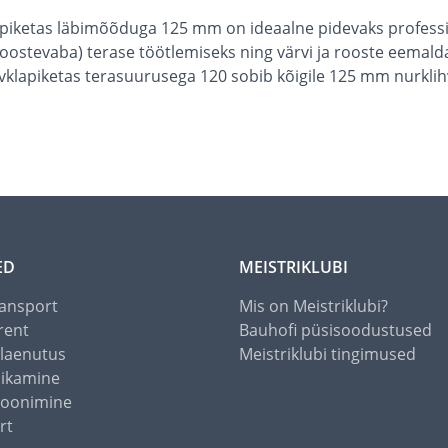
lapiketas läbimõõduga 125 mm on ideaalne pidevaks profes
oostevaba) terase töötlemiseks ning värvi ja rooste eemalda
vklapiketas terasuurusega 120 sobib kõigile 125 mm nurklihvi
ED
MEISTRIKLUBI
ansport
Mis on Meistriklubi?
rent
Bauhofi püsisoodustused
alaenutus
Meistriklubi tingimused
õikamine
toonimine
rt