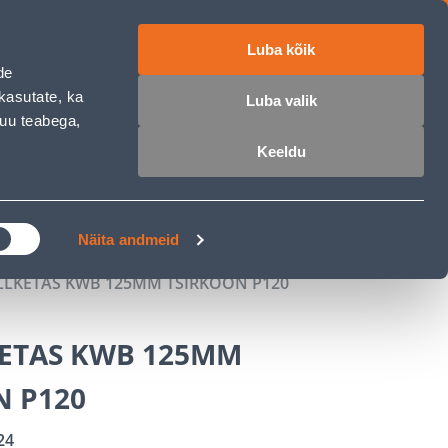
Luba kõik
ET
RU
EN
de
kasutate, ka
Luba valik
muu teabega,
 sisse
Ostunimekiri
Ostukorv
Keeldu
ÄRELMAKS
MEISTRIKLUBI
BLOGI
Näita andmeid
LKETAS KWB 125MM TSIRKOON P120
ETAS KWB 125MM
N P120
24