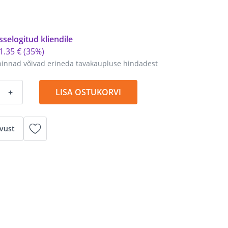
sselogitud kliendile
1
.
35 €
(35%)
hinnad võivad erineda tavakaupluse hindadest
+
LISA OSTUKORVI
vust