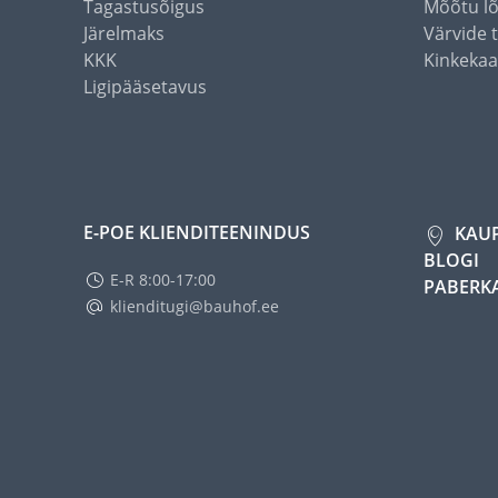
Tagastusõigus
Mõõtu l
Järelmaks
Värvide 
KKK
Kinkekaa
Ligipääsetavus
E-POE KLIENDITEENINDUS
KAU
BLOGI
E-R 8:00-17:00
PABERK
klienditugi@bauhof.ee