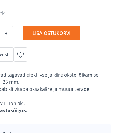
 tk
+
LISA OSTUKORVI
vust
ad tagavad efektiivse ja kiire okste lõikamise
i 25 mm.
aldab käivitada oksakääre ja muuta terade
V Li-ion aku.
gastusõigus.