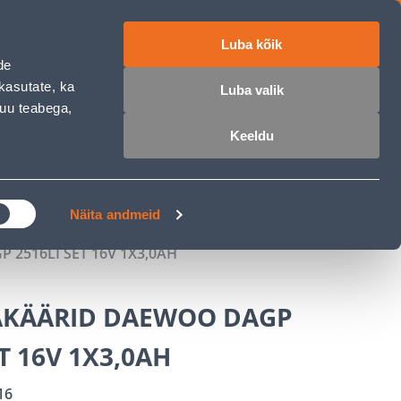
Luba kõik
ET
RU
EN
de
kasutate, ka
Luba valik
muu teabega,
 sisse
Ostunimekiri
Ostukorv
Keeldu
ÄRELMAKS
MEISTRIKLUBI
BLOGI
Näita andmeid
2516LI SET 16V 1X3,0AH
KÄÄRID DAEWOO DAGP
ET 16V 1X3,0AH
16