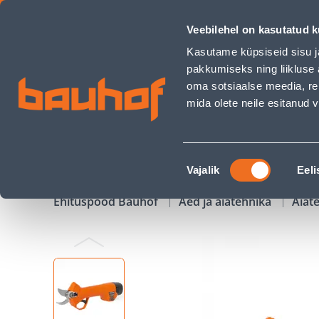
AKUOKSAKÄÄRID DAEWOO DAGP 2516LI SET 16V 1X3,0AH - B
Veebilehel on kasutatud k
Kauplused
Äriklienditeenindus
Klienditeeni
Kasutame küpsiseid sisu j
pakkumiseks ning liikluse 
oma sotsiaalse meedia, re
mida olete neile esitanud
TOOTED
KAMPAANIAD
Nõusoleku
Vajalik
Eeli
valik
Ehituspood Bauhof
Aed ja aiatehnika
Aiat