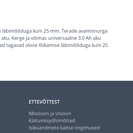
ise läbimõõduga kuni 25 mm. Terade avamisnurga
 aku. Kerge ja võimas universaalne 3.0 Ah aku
rad tagavad okste lõikamise läbimõõduga kuni 25
ETTEVÕTTEST
Missioon ja visioon
Käitumispõhimõtted
Isikuandmete kaitse tingimused