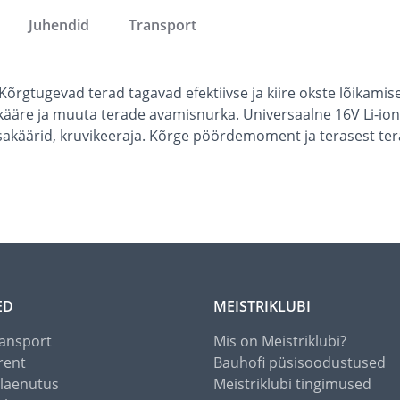
Juhendid
Transport
õrgtugevad terad tagavad efektiivse ja kiire okste lõikam
akääre ja muuta terade avamisnurka. Universaalne 16V Li-ion
sakäärid, kruvikeeraja. Kõrge pöördemoment ja terasest te
ED
MEISTRIKLUBI
ansport
Mis on Meistriklubi?
rent
Bauhofi püsisoodustused
alaenutus
Meistriklubi tingimused