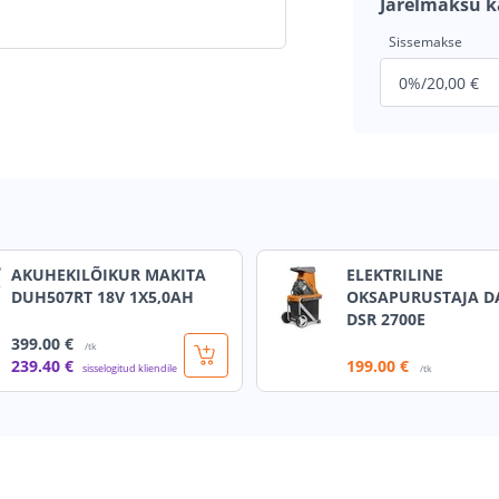
Järelmaksu k
Sissemakse
AKUHEKILÕIKUR MAKITA
ELEKTRILINE
DUH507RT 18V 1X5,0AH
OKSAPURUSTAJA 
DSR 2700E
399
.00 €
/tk
239
.40 €
199
.00 €
sisselogitud kliendile
/tk