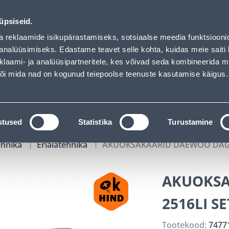
auhof has loaded
02
07
11
04
Tuhanded tooted -40% (al 10€)
P
T
MIN
S
üpsiseid.
ndus
Teenused
Karjäärileht
a reklaamide isikupärastamiseks, sotsiaalse meedia funktsiooni
analüüsimiseks. Edastame teavet selle kohta, kuidas meie saiti 
klaami- ja analüüsipartneritele, kes võivad seda kombineerida 
OTSI
Logi
 või mida nad on kogunud teiepoolse teenuste kasutamise käigus.
KATALOOGID
TÖÖRIISTALAENUTUS
J
stused
Statistika
Turustamine
ehnika
Eriaiatehnika
AKUOKSAKÄÄRID DAEWOO DAGP 
AKUOKSA
2516LI S
Tootekood:
7477