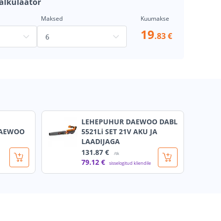
alkulaator
Maksed
Kuumakse
19
.83 €
LEHEPUHUR DAEWOO DABL
DAEWOO
5521Li SET 21V AKU JA
LAADIJAGA
131
.87 €
/tk
79
.12 €
sisselogitud kliendile