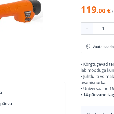
119
.00 €
/
−
Vaata saada
• Kõrgtugevad ter
läbimõõduga kun
• Juhtlüliti võim
avamisnurka.
• Universaalne 16
va
• 14-päevane ta
ööpäeva