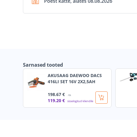
Poest kätte, alates 08.08.2026
Sarnased tooted
AKUSAAG DAEWOO DACS
416LI SET 16V 2X2,5AH
198
.67 €
/tk
119
.20 €
sisselogitud kliendile