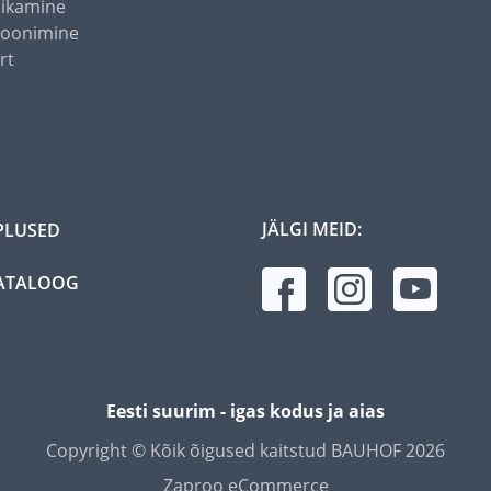
õikamine
toonimine
rt
JÄLGI MEID:
PLUSED
ATALOOG
Eesti suurim - igas kodus ja aias
Copyright © Kõik õigused kaitstud BAUHOF 2026
Zaproo eCommerce