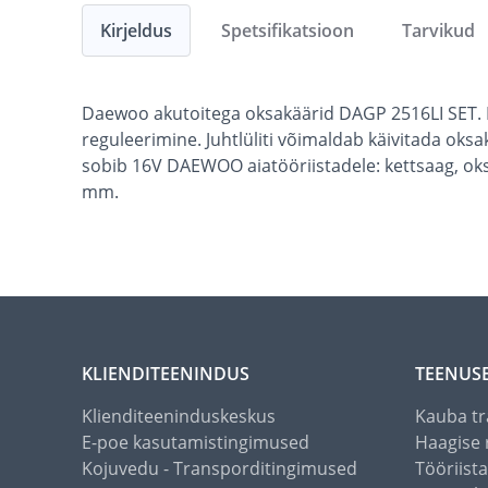
Kirjeldus
Spetsifikatsioon
Tarvikud
Daewoo akutoitega oksakäärid DAGP 2516LI SET. K
reguleerimine. Juhtlüliti võimaldab käivitada oks
sobib 16V DAEWOO aiatööriistadele: kettsaag, ok
mm.
KLIENDITEENINDUS
TEENUS
Klienditeeninduskeskus
Kauba tr
E-poe kasutamistingimused
Haagise 
Kojuvedu - Transporditingimused
Tööriist