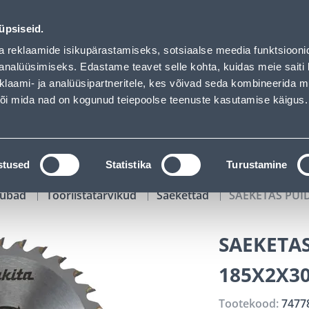
as loaded
00
15
45
22
Tuhanded tooted -40% (al 10€)
P
T
MIN
S
üpsiseid.
ndus
Teenused
Karjäärileht
a reklaamide isikupärastamiseks, sotsiaalse meedia funktsiooni
analüüsimiseks. Edastame teavet selle kohta, kuidas meie saiti 
klaami- ja analüüsipartneritele, kes võivad seda kombineerida 
OTSI
Logi
 või mida nad on kogunud teiepoolse teenuste kasutamise käigus.
KATALOOGID
TÖÖRIISTALAENUTUS
J
stused
Statistika
Turustamine
kaubad
Tööriistatarvikud
Saekettad
SAEKETAS PUI
SAEKETA
185X2X30
Tootekood:
7477