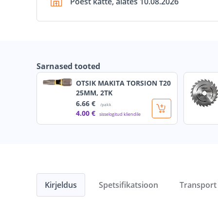
Poest kätte, alates 10.08.2026
Sarnased tooted
OTSIK MAKITA TORSION T20
25MM, 2TK
6
.66 €
/pakk
4
.00 €
sisselogitud kliendile
Kirjeldus
Spetsifikatsioon
Transport