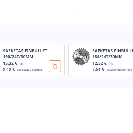
SAEKETAS FINBULLET
SAEKETAS FINBULL
190/24T/30MM
184/24T/30MM
15
.32 €
12
.52 €
/tk
/tk
9
.19 €
7
.51 €
sisselogitud kliendile
sisselogitud kliendile