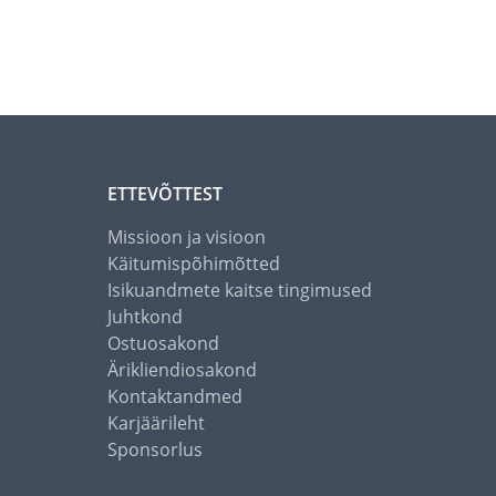
ETTEVÕTTEST
Missioon ja visioon
Käitumispõhimõtted
Isikuandmete kaitse tingimused
Juhtkond
Ostuosakond
Ärikliendiosakond
Kontaktandmed
Karjäärileht
Sponsorlus