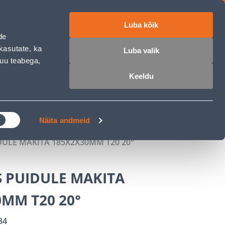
Luba kõik
ET
RU
EN
de
kasutate, ka
Luba valik
muu teabega,
 sisse
Ostunimekiri
Ostukorv
Keeldu
ÄRELMAKS
MEISTRIKLUBI
BLOGI
Näita andmeid
DULE MAKITA 185X2X30MM T20 20°
S PUIDULE MAKITA
MM T20 20°
84