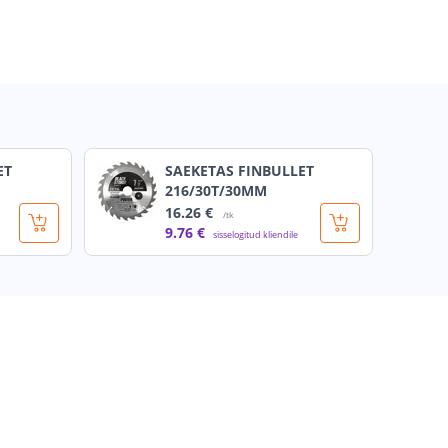
ET
SAEKETAS FINBULLET
216/30T/30MM
16
.26 €
/tk
9
.76 €
sisselogitud kliendile