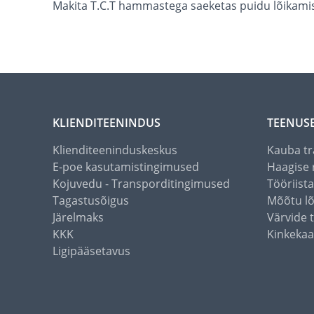
Makita T.C.T hammastega saeketas puidu lõikamis
KLIENDITEENINDUS
TEENUS
Klienditeeninduskeskus
Kauba tr
E-poe kasutamistingimused
Haagise 
Kojuvedu - Transporditingimused
Tööriist
Tagastusõigus
Mõõtu l
Järelmaks
Värvide 
KKK
Kinkekaa
Ligipääsetavus