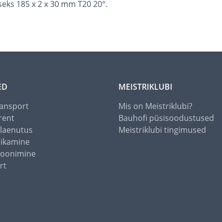
eks 185 x 2 x 30 mm T20 20°.
ED
MEISTRIKLUBI
ansport
Mis on Meistriklubi?
rent
Bauhofi püsisoodustused
alaenutus
Meistriklubi tingimused
õikamine
toonimine
rt