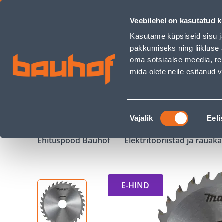
SAEKETAS PUIDULE MAKITA 185X2X30MM T20 20° - Bauhof h
Veebilehel on kasutatud k
Kauplused
Äriklienditeenindus
Klienditeeni
Kasutame küpsiseid sisu j
pakkumiseks ning liikluse 
oma sotsiaalse meedia, re
mida olete neile esitanud
TOOTED
KAMPAANIAD
Nõusoleku
Vajalik
Eeli
valik
Ehituspood Bauhof
Elektritööriistad ja raua
E-HIND