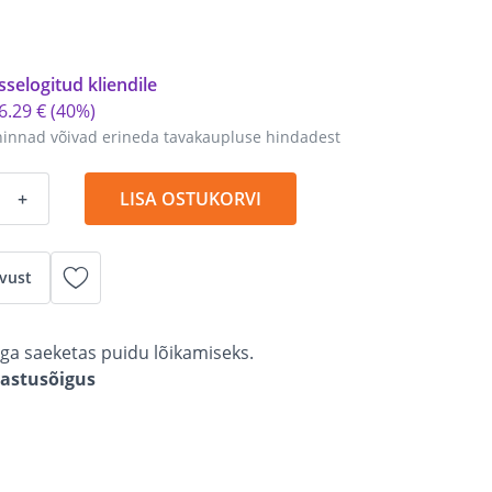
sselogitud kliendile
6
.
29 €
(40%)
hinnad võivad erineda tavakaupluse hindadest
+
LISA OSTUKORVI
vust
ga saeketas puidu lõikamiseks.
gastusõigus