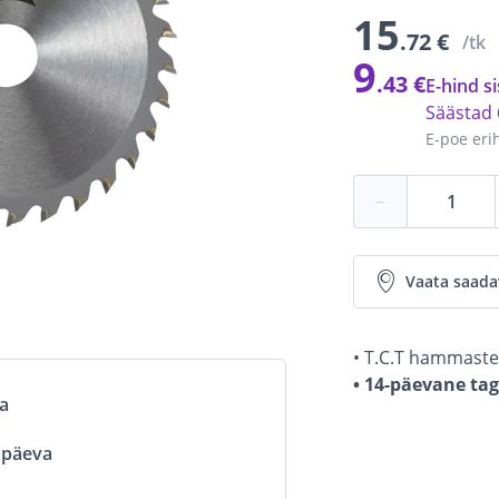
15
.72 €
/tk
9
.43 €
E-hind si
Säästad
E-poe eri
−
Vaata saada
• T.C.T hammaste
• 14-päevane ta
va
ööpäeva