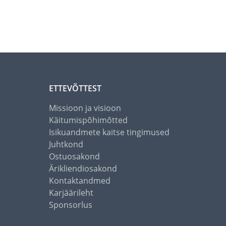
ETTEVÕTTEST
Missioon ja visioon
Käitumispõhimõtted
Isikuandmete kaitse tingimused
Juhtkond
Ostuosakond
Ärikliendiosakond
Kontaktandmed
Karjäärileht
Sponsorlus