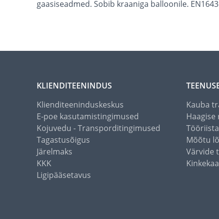
gaasiseadmed. Sobib kraaniga balloonile. EN1643
KLIENDITEENINDUS
TEENUS
Klienditeeninduskeskus
Kauba tr
E-poe kasutamistingimused
Haagise 
Kojuvedu - Transporditingimused
Tööriist
Tagastusõigus
Mõõtu l
Järelmaks
Värvide 
KKK
Kinkekaa
Ligipääsetavus