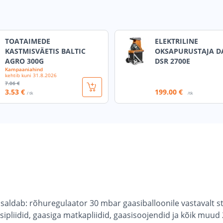
TOATAIMEDE
ELEKTRILINE
KASTMISVÄETIS BALTIC
OKSAPURUSTAJA 
AGRO 300G
DSR 2700E
Kampaaniahind
kehtib kuni
31.8.2026
7
.06 €
3
.53 €
199
.00 €
/ tk
/tk
isaldab: rõhuregulaator 30 mbar gaasiballoonile vastavalt 
aasipliidid, gaasiga matkapliidid, gaasisoojendid ja kõik m