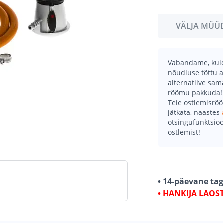
VÄLJA MÜÜ
Vabandame, kuid 
nõudluse tõttu a
alternatiive sa
rõõmu pakkuda!
Teie ostlemisrõ
jätkata, naastes
otsingufunktsioo
ostlemist!
• 14-päevane ta
• HANKIJA LAOS