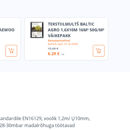
TEKSTIILMULTŠ BALTIC
DAEWOO
AGRO 1,6X10M 16M² 50G/M²
VÄIKEPAKK
Kampaaniahind
kehtib kuni
31.8.2026
12
.66 €
6
.29 €
/ tk
standardile EN16129, voolik 1,2m/ Ų10mm,
uud 28-30mbar madalrõhuga töötavad