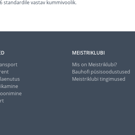
6 standardile vastav kummivoolik.
ED
MEISTRIKLUBI
ansport
Mis on Meistriklubi?
rent
Bauhofi püsisoodustused
alaenutus
Meistriklubi tingimused
õikamine
toonimine
rt