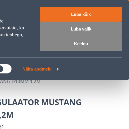
Luba kõik
ET
RU
EN
de
kasutate, ka
Luba valik
muu teabega,
 sisse
Ostunimekiri
Ostukorv
Keeldu
ÄRELMAKS
MEISTRIKLUBI
BLOGI
Näita andmeid
ANG D10MM 1,2M
GULAATOR MUSTANG
,2M
61