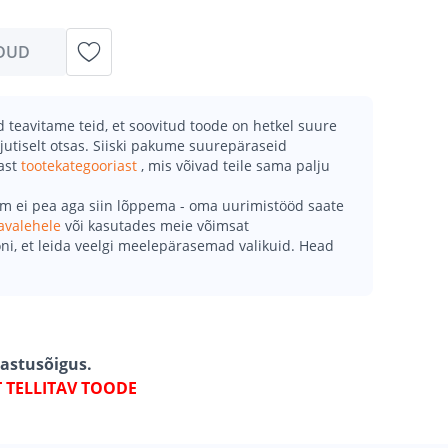
DUD
teavitame teid, et soovitud toode on hetkel suure
jutiselt otsas. Siiski pakume suurepäraseid
mast
tootekategooriast
, mis võivad teile sama palju
õm ei pea aga siin lõppema - oma uurimistööd saate
avalehele
või kasutades meie võimsat
ni, et leida veelgi meelepärasemad valikuid. Head
gastusõigus.
T TELLITAV TOODE