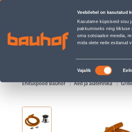
GAASIREGULAATOR MUSTANG D10MM 1,2M - Bauhof has l
Veebilehel on kasutatud k
Kauplused
Äriklienditeenindus
Klienditeeni
Kasutame küpsiseid sisu j
pakkumiseks ning liikluse 
oma sotsiaalse meedia, re
mida olete neile esitanud
TOOTED
KAMPAANIAD
Nõusoleku
Vajalik
Eeli
valik
Ehituspood Bauhof
Aed ja aiatehnika
Grill