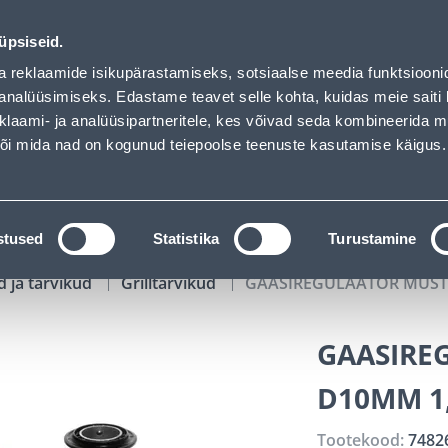
oaded
00
10
32
47
Tuhanded tooted -40% (al 10€)
P
T
MIN
S
üpsiseid.
ndus
Teenused
Karjäärileht
a reklaamide isikupärastamiseks, sotsiaalse meedia funktsiooni
analüüsimiseks. Edastame teavet selle kohta, kuidas meie saiti 
klaami- ja analüüsipartneritele, kes võivad seda kombineerida 
OTSI
Logi
 või mida nad on kogunud teiepoolse teenuste kasutamise käigus.
KATALOOGID
TÖÖRIISTALAENUTUS
J
stused
Statistika
Turustamine
id ja tarvikud
Grilltarvikud
GAASIREGULAATOR MUST
GAASIRE
D10MM 1
Tootekood:
7482