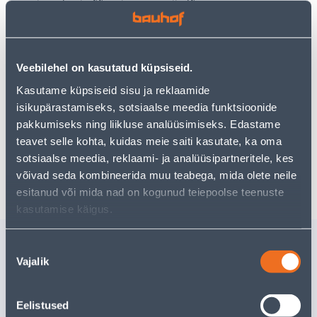
Teie ostlemisrõõm ei pea aga siin lõppema - oma
uurimistööd saate jätkata, naastes
avalehele
või
kasutades meie võimsat otsingufunktsiooni, et leida
veelgi meelepärasemad valikuid. Head ostlemist!
Veebilehel on kasutatud küpsiseid.
Kasutame küpsiseid sisu ja reklaamide
• 14-päevane tagastusõigus.
isikupärastamiseks, sotsiaalse meedia funktsioonide
• HANKIJA LAOST TELLITAV TOODE
pakkumiseks ning liikluse analüüsimiseks. Edastame
teavet selle kohta, kuidas meie saiti kasutate, ka oma
sotsiaalse meedia, reklaami- ja analüüsipartneritele, kes
Tarne pole võimalik
võivad seda kombineerida muu teabega, mida olete neile
esitanud või mida nad on kogunud teiepoolse teenuste
kasutamise käigus.
Sarnased tooted
Nõusoleku
Vajalik
SUPILUSIKAS
KÜÜNLA
valik
TRAMONTINA
MÄNNIKÄ
POLYWOOD
15X45X9
Eelistused
Tarne pole võimalik
Tarne pole v