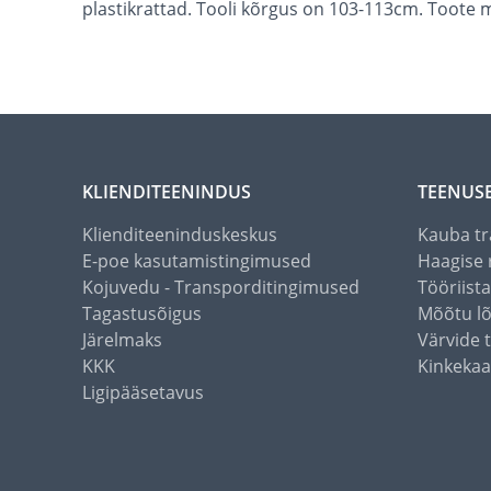
plastikrattad. Tooli kõrgus on 103-113cm. Toote
KLIENDITEENINDUS
TEENUS
Klienditeeninduskeskus
Kauba tr
E-poe kasutamistingimused
Haagise 
Kojuvedu - Transporditingimused
Tööriist
Tagastusõigus
Mõõtu l
Järelmaks
Värvide 
KKK
Kinkekaa
Ligipääsetavus