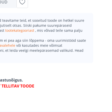
DUD
teavitame teid, et soovitud toode on hetkel suure
jutiselt otsas. Siiski pakume suurepäraseid
mast
tootekategooriast
, mis võivad teile sama palju
õm ei pea aga siin lõppema - oma uurimistööd saate
avalehele
või kasutades meie võimsat
ni, et leida veelgi meelepärasemad valikuid. Head
gastusõigus.
T TELLITAV TOODE