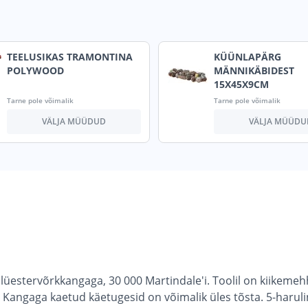
TEELUSIKAS TRAMONTINA
KÜÜNLAPÄRG
POLYWOOD
MÄNNIKÄBIDEST
15X45X9CM
Tarne pole võimalik
Tarne pole võimalik
VÄLJA MÜÜDUD
VÄLJA MÜÜDU
polüestervõrkkangaga, 30 000 Martindale'i. Toolil on kiikem
angaga kaetud käetugesid on võimalik üles tõsta. 5-haruline j