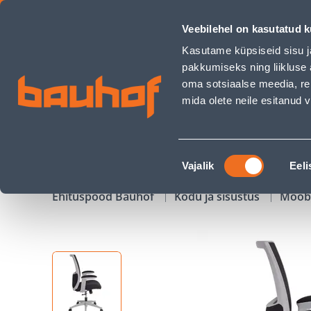
TÖÖTOOL LUMINA HALL - Bauhof has loaded
Veebilehel on kasutatud k
Kauplused
Äriklienditeenindus
Klienditeeni
Kasutame küpsiseid sisu j
pakkumiseks ning liikluse 
oma sotsiaalse meedia, re
mida olete neile esitanud
TOOTED
KAMPAANIAD
Nõusoleku
Vajalik
Eeli
valik
Ehituspood Bauhof
Kodu ja sisustus
Mööb