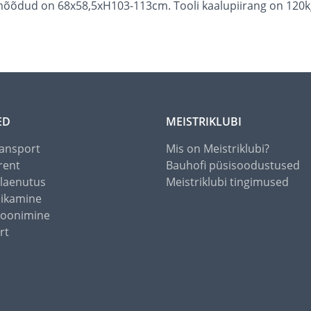
 mõõdud on 68x58,5xH103-113cm. Tooli kaalupiirang on 120k
ED
MEISTRIKLUBI
ansport
Mis on Meistriklubi?
rent
Bauhofi püsisoodustused
alaenutus
Meistriklubi tingimused
õikamine
toonimine
rt