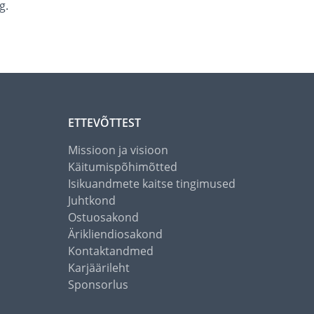
g.
ETTEVÕTTEST
Missioon ja visioon
Käitumispõhimõtted
Isikuandmete kaitse tingimused
Juhtkond
Ostuosakond
Ärikliendiosakond
Kontaktandmed
Karjäärileht
Sponsorlus