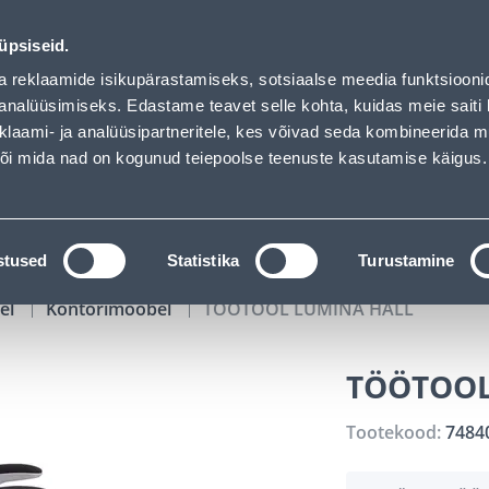
02
02
23
27
Tuhanded tooted -40% (al 10€)
P
T
MIN
S
üpsiseid.
ndus
Teenused
Karjäärileht
a reklaamide isikupärastamiseks, sotsiaalse meedia funktsiooni
analüüsimiseks. Edastame teavet selle kohta, kuidas meie saiti 
klaami- ja analüüsipartneritele, kes võivad seda kombineerida 
OTSI
Logi
 või mida nad on kogunud teiepoolse teenuste kasutamise käigus.
KATALOOGID
TÖÖRIISTALAENUTUS
J
stused
Statistika
Turustamine
el
Kontorimööbel
TÖÖTOOL LUMINA HALL
TÖÖTOOL
Tootekood:
7484