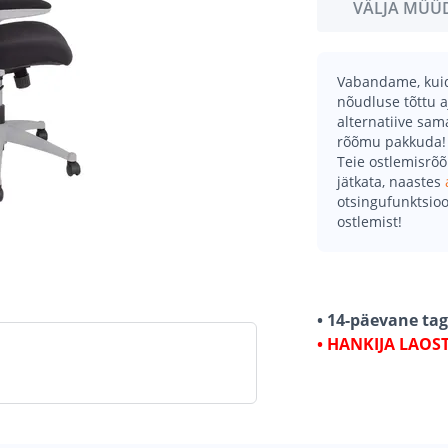
VÄLJA MÜÜ
Vabandame, kuid 
nõudluse tõttu a
alternatiive sa
rõõmu pakkuda!
Teie ostlemisrõ
jätkata, naastes
otsingufunktsioo
ostlemist!
• 14-päevane ta
• HANKIJA LAOS