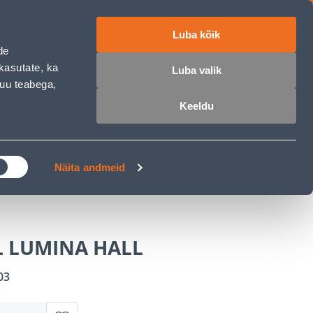
Luba kõik
ET
RU
EN
de
kasutate, ka
Luba valik
muu teabega,
 sisse
Ostunimekiri
Ostukorv
Keeldu
ÄRELMAKS
MEISTRIKLUBI
BLOGI
Näita andmeid
 LUMINA HALL
03