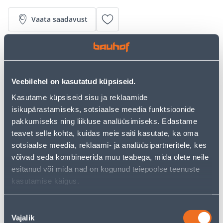
Vaata saadavust
• 14-päevane tagastusõigus.
• HANKIJA LAOST TELLITAV TOODE
Veebilehel on kasutatud küpsiseid.
Kasutame küpsiseid sisu ja reklaamide
Järelmaksu kalkulaator
isikupärastamiseks, sotsiaalse meedia funktsioonide
Sissemakse
Maksed
pakkumiseks ning liikluse analüüsimiseks. Edastame
teavet selle kohta, kuidas meie saiti kasutate, ka oma
sotsiaalse meedia, reklaami- ja analüüsipartneritele, kes
võivad seda kombineerida muu teabega, mida olete neile
13
.17 €
Kuumakse
esitanud või mida nad on kogunud teiepoolse teenuste
kasutamise käigus.
Eeldatav kojuvedu 7,29 € al. 20.08.2026
Nõusoleku
Vajalik
valik