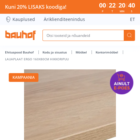
LAUAPLAAT ERGO 160X80CM HIKKORIPUU - Bauhof has loa
00
22
20
40
Kuni 20% LISAKS koodiga!
P
T
MIN
S
Kauplused
Äriklienditeenindus
ET
Ehituspood Bauhof
Kodu ja sisustus
Mööbel
Kontorimööbel
LAUAPLAAT ERGO 160X80CM HIKKORIPUU
KAMPAANIA