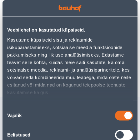
Teie ostlemisrõõm ei pea aga siin lõppema - oma
uurimistööd saate jätkata, naastes
avalehele
või
kasutades meie võimsat otsingufunktsiooni, et leida
veelgi meelepärasemad valikuid. Head ostlemist!
Veebilehel on kasutatud küpsiseid.
Kasutame küpsiseid sisu ja reklaamide
• 14-päevane tagastusõigus.
isikupärastamiseks, sotsiaalse meedia funktsioonide
• HANKIJA LAOST TELLITAV TOODE
pakkumiseks ning liikluse analüüsimiseks. Edastame
teavet selle kohta, kuidas meie saiti kasutate, ka oma
sotsiaalse meedia, reklaami- ja analüüsipartneritele, kes
Tarne pole võimalik
võivad seda kombineerida muu teabega, mida olete neile
esitanud või mida nad on kogunud teiepoolse teenuste
kasutamise käigus.
Sarnased tooted
Nõusoleku
Vajalik
SUPILUSIKAS
TEELUSI
valik
TRAMONTINA
TRAMON
POLYWOOD
POLYWO
Eelistused
Tarne pole võimalik
Tarne pole v