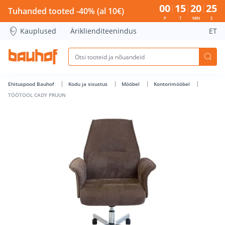
TÖÖTOOL CADY PRUUN - Bauhof has loaded
00
15
20
24
Tuhanded tooted -40% (al 10€)
P
T
MIN
S
Kauplused
Äriklienditeenindus
ET
Ehituspood Bauhof
Kodu ja sisustus
Mööbel
Kontorimööbel
TÖÖTOOL CADY PRUUN