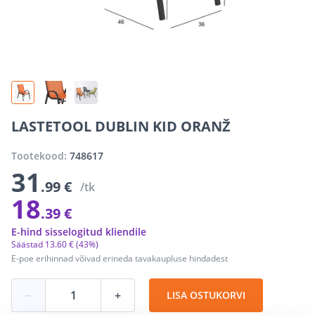
LASTETOOL DUBLIN KID ORANŽ
Tootekood:
748617
31
.99 €
/tk
18
.39 €
E-hind sisselogitud kliendile
Säästad
13
.
60 €
(43%)
E-poe erihinnad võivad erineda tavakaupluse hindadest
−
+
LISA OSTUKORVI