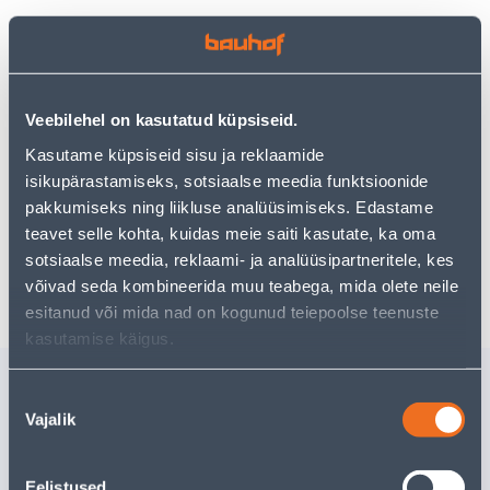
Vaata saadavust
Veebilehel on kasutatud küpsiseid.
Kasutame küpsiseid sisu ja reklaamide
• 14-päevane tagastusõigus.
isikupärastamiseks, sotsiaalse meedia funktsioonide
• HANKIJA LAOST TELLITAV TOODE
pakkumiseks ning liikluse analüüsimiseks. Edastame
teavet selle kohta, kuidas meie saiti kasutate, ka oma
sotsiaalse meedia, reklaami- ja analüüsipartneritele, kes
Eeldatav kojuvedu 4,19 € al. 24.08.2026
võivad seda kombineerida muu teabega, mida olete neile
esitanud või mida nad on kogunud teiepoolse teenuste
kasutamise käigus.
Sarnased tooted
Nõusoleku
PLASTPOTT
PLASTPO
Vajalik
valik
PROSPERPLAST FURU
PROSPER
MADAL SININE 29,5CM
HALL 29
Eelistused