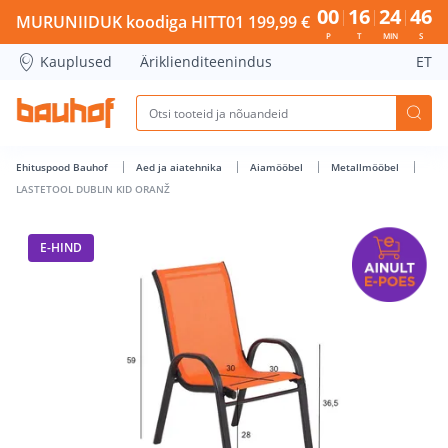
LASTETOOL DUBLIN KID ORANŽ - Bauhof has loaded
00
16
24
45
MURUNIIDUK koodiga HITT01 199,99 €
P
T
MIN
S
Kauplused
Äriklienditeenindus
ET
Ehituspood Bauhof
Aed ja aiatehnika
Aiamööbel
Metallmööbel
LASTETOOL DUBLIN KID ORANŽ
E-HIND