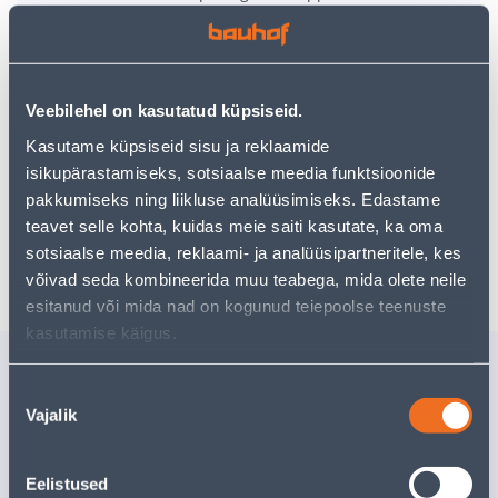
uurimistööd saate jätkata, naastes
avalehele
või
kasutades meie võimsat otsingufunktsiooni, et leida
veelgi meelepärasemad valikuid. Head ostlemist!
Veebilehel on kasutatud küpsiseid.
Kasutame küpsiseid sisu ja reklaamide
• 14-päevane tagastusõigus.
isikupärastamiseks, sotsiaalse meedia funktsioonide
• HANKIJA LAOST TELLITAV TOODE
pakkumiseks ning liikluse analüüsimiseks. Edastame
teavet selle kohta, kuidas meie saiti kasutate, ka oma
Tarne pole võimalik
sotsiaalse meedia, reklaami- ja analüüsipartneritele, kes
võivad seda kombineerida muu teabega, mida olete neile
esitanud või mida nad on kogunud teiepoolse teenuste
kasutamise käigus.
Sarnased tooted
Nõusoleku
PLASTPOTT
LILLESIB
Vajalik
valik
PROSPERPLAST FREZE
FISKARS 
ANTRATSIIT 59CM
Eelistused
Kampaaniahi
Tarne pole võimalik