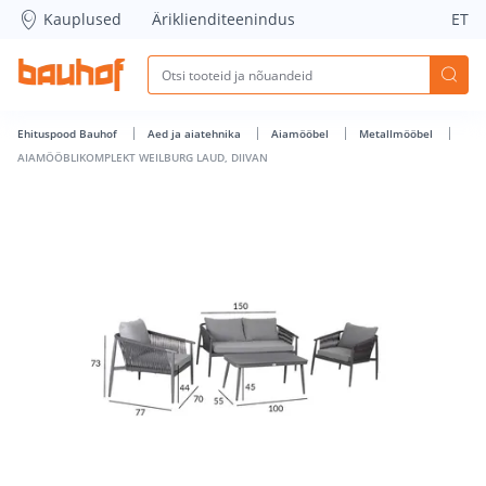
AIAMÖÖBLIKOMPLEKT WEILBURG LAUD, DIIVAN - Bauhof ha
Kauplused
Äriklienditeenindus
ET
Ehituspood Bauhof
Aed ja aiatehnika
Aiamööbel
Metallmööbel
AIAMÖÖBLIKOMPLEKT WEILBURG LAUD, DIIVAN