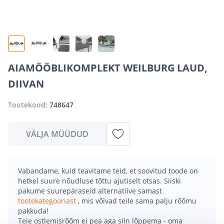
AIAMÖÖBLIKOMPLEKT WEILBURG LAUD,
DIIVAN
Tootekood:
748647
VÄLJA MÜÜDUD
Vabandame, kuid teavitame teid, et soovitud toode on
hetkel suure nõudluse tõttu ajutiselt otsas. Siiski
pakume suurepäraseid alternatiive samast
tootekategooriast
, mis võivad teile sama palju rõõmu
pakkuda!
Teie ostlemisrõõm ei pea aga siin lõppema - oma