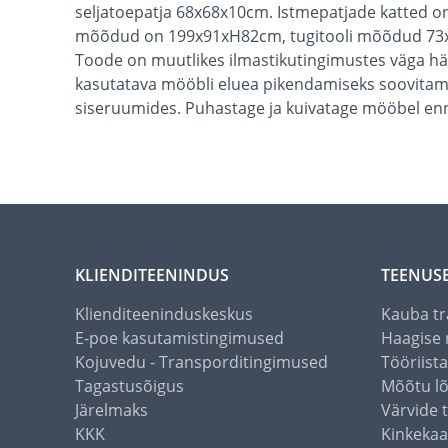
seljatoepatja 68x68x10cm. Istmepatjade katted on 
mõõdud on 199x91xH82cm, tugitooli mõõdud 73x
Toode on muutlikes ilmastikutingimustes väga häst
kasutatava mööbli eluea pikendamiseks soovitam
siseruumides. Puhastage ja kuivatage mööbel enn
KLIENDITEENINDUS
TEENUS
Klienditeeninduskeskus
Kauba tr
E-poe kasutamistingimused
Haagise 
Kojuvedu - Transporditingimused
Tööriist
Tagastusõigus
Mõõtu l
Järelmaks
Värvide 
KKK
Kinkekaa