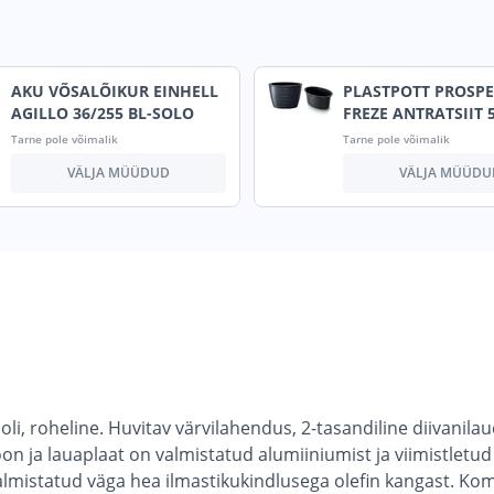
AKU VÕSALÕIKUR EINHELL
PLASTPOTT PROSP
AGILLO 36/255 BL-SOLO
FREZE ANTRATSIIT 
Tarne pole võimalik
Tarne pole võimalik
VÄLJA MÜÜDUD
VÄLJA MÜÜDU
li, roheline. Huvitav värvilahendus, 2-tasandiline diivanilau
n ja lauaplaat on valmistatud alumiiniumist ja viimistletu
mistatud väga hea ilmastikukindlusega olefin kangast. Kom