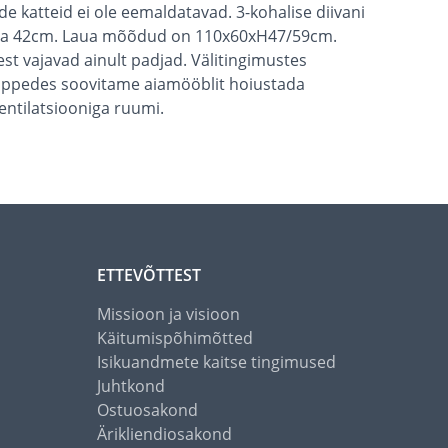
e katteid ei ole eemaldatavad. 3-kohalise diivani
aga 42cm. Laua mõõdud on 110x60xH47/59cm.
est vajavad ainult padjad. Välitingimustes
õppedes soovitame aiamööblit hoiustada
ntilatsiooniga ruumi.
ETTEVÕTTEST
Missioon ja visioon
Käitumispõhimõtted
Isikuandmete kaitse tingimused
Juhtkond
Ostuosakond
Ärikliendiosakond