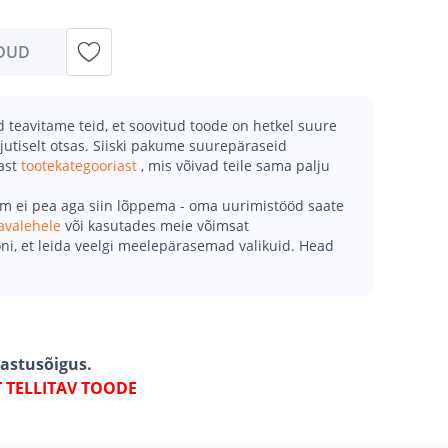
DUD
teavitame teid, et soovitud toode on hetkel suure
jutiselt otsas. Siiski pakume suurepäraseid
mast
tootekategooriast
, mis võivad teile sama palju
õm ei pea aga siin lõppema - oma uurimistööd saate
avalehele
või kasutades meie võimsat
ni, et leida veelgi meelepärasemad valikuid. Head
gastusõigus.
T TELLITAV TOODE