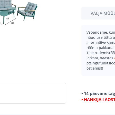
VÄLJA MÜÜ
Vabandame, kuid 
nõudluse tõttu a
alternatiive sa
rõõmu pakkuda!
Teie ostlemisrõ
jätkata, naastes
otsingufunktsioo
ostlemist!
• 14-päevane ta
• HANKIJA LAOS