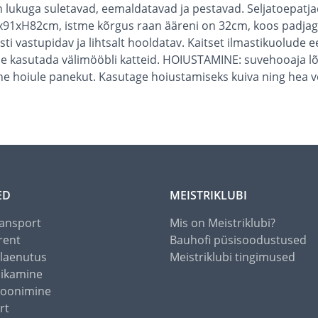
lukuga suletavad, eemaldatavad ja pestavad. Seljatoepatjad
91xH82cm, istme kõrgus raan ääreni on 32cm, koos padj
i vastupidav ja lihtsalt hooldatav. Kaitset ilmastikuolude e
e kasutada välimööbli katteid. HOIUSTAMINE: suvehooaja l
e hoiule panekut. Kasutage hoiustamiseks kuiva ning hea ve
ED
MEISTRIKLUBI
ansport
Mis on Meistriklubi?
rent
Bauhofi püsisoodustused
alaenutus
Meistriklubi tingimused
õikamine
toonimine
rt