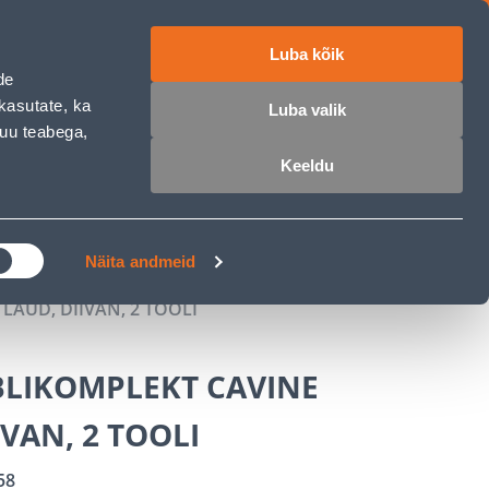
Luba kõik
ET
RU
EN
de
kasutate, ka
Luba valik
muu teabega,
 sisse
Ostunimekiri
Ostukorv
Keeldu
ÄRELMAKS
MEISTRIKLUBI
BLOGI
Näita andmeid
AUD, DIIVAN, 2 TOOLI
LIKOMPLEKT CAVINE
IVAN, 2 TOOLI
58