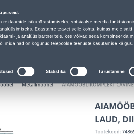
of has loaded
02
04
45
43
Tuhanded tooted -40% (al 10€)
P
T
MIN
S
üpsiseid.
ndus
Teenused
Karjäärileht
a reklaamide isikupärastamiseks, sotsiaalse meedia funktsiooni
analüüsimiseks. Edastame teavet selle kohta, kuidas meie saiti 
klaami- ja analüüsipartneritele, kes võivad seda kombineerida 
OTSI
Logi
 või mida nad on kogunud teiepoolse teenuste kasutamise käigus.
KATALOOGID
TÖÖRIISTALAENUTUS
J
stused
Statistika
Turustamine
mööbel
Metallmööbel
AIAMÖÖBLIKOMPLEKT CAVINE L
AIAMÖÖB
LAUD, DI
Tootekood:
7486