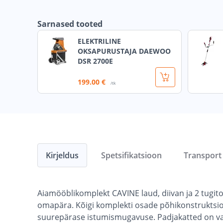
Sarnased tooted
ELEKTRILINE
OKSAPURUSTAJA DAEWOO
DSR 2700E
199
.00 €
/tk
Kirjeldus
Spetsifikatsioon
Transport
Aiamööblikomplekt CAVINE laud, diivan ja 2 tugitoo
omapära. Kõigi komplekti osade põhikonstruktsioo
suurepärase istumismugavuse. Padjakatted on val