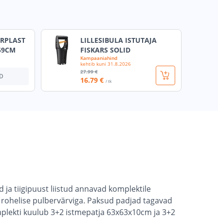
ERPLAST
LILLESIBULA ISTUTAJA
59CM
FISKARS SOLID
Kampaaniahind
kehtib kuni
31.8.2026
27
.99 €
D
16
.79 €
/ tk
d ja tiigipuust liistud annavad komplektile
d rohelise pulbervärviga. Paksud padjad tagavad
plekti kuulub 3+2 istmepatja 63x63x10cm ja 3+2