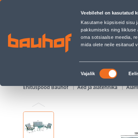
AIAMÖÖBLIKOMPLEKT CAVINE LAUD, DIIVAN, 2 TOOLI - Bauh
Veebilehel on kasutatud k
Kauplused
Äriklienditeenindus
Klienditeeni
Kasutame küpsiseid sisu j
pakkumiseks ning liikluse 
oma sotsiaalse meedia, re
mida olete neile esitanud
TOOTED
KAMPAANIAD
Nõusoleku
Vajalik
Eeli
valik
Ehituspood Bauhof
Aed ja aiatehnika
Aia