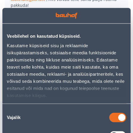
pakkuda!
Teie ostlemisrõõm ei pea aga siin lõppema - oma
uurimistööd saate jätkata, naastes
avalehele
või
kasutades meie võimsat otsingufunktsiooni, et leida
veelgi meelepärasemad valikuid. Head ostlemist!
Veebilehel on kasutatud küpsiseid.
Kasutame küpsiseid sisu ja reklaamide
isikupärastamiseks, sotsiaalse meedia funktsioonide
• 14-päevane tagastusõigus.
pakkumiseks ning liikluse analüüsimiseks. Edastame
• HANKIJA LAOST TELLITAV TOODE
teavet selle kohta, kuidas meie saiti kasutate, ka oma
sotsiaalse meedia, reklaami- ja analüüsipartneritele, kes
Tarne pole võimalik
võivad seda kombineerida muu teabega, mida olete neile
esitanud või mida nad on kogunud teiepoolse teenuste
kasutamise käigus.
Sarnased tooted
Nõusoleku
Vajalik
valik
KAABLILIITMIK
SIPELGA
GRIMSHOLM ROHELINE
BALTIC 
4TK PAKIS