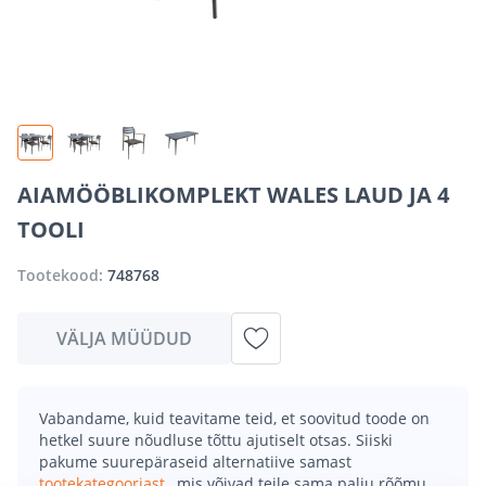
AIAMÖÖBLIKOMPLEKT WALES LAUD JA 4
TOOLI
Tootekood:
748768
VÄLJA MÜÜDUD
Vabandame, kuid teavitame teid, et soovitud toode on
hetkel suure nõudluse tõttu ajutiselt otsas. Siiski
pakume suurepäraseid alternatiive samast
tootekategooriast
, mis võivad teile sama palju rõõmu