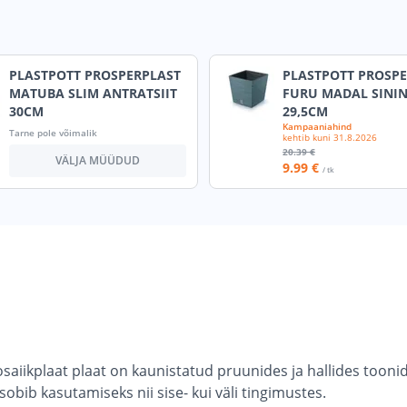
PLASTPOTT PROSPERPLAST
PLASTPOTT PROSP
MATUBA SLIM ANTRATSIIT
FURU MADAL SINI
30CM
29,5CM
Kampaaniahind
Tarne pole võimalik
kehtib kuni
31.8.2026
20
.39 €
VÄLJA MÜÜDUD
9
.99 €
/ tk
kplaat plaat on kaunistatud pruunides ja hallides toonides
obib kasutamiseks nii sise- kui väli tingimustes.