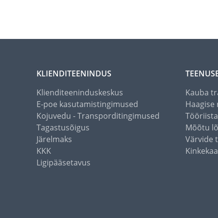
KLIENDITEENINDUS
TEENUS
Klienditeeninduskeskus
Kauba tr
E-poe kasutamistingimused
Haagise 
Kojuvedu - Transporditingimused
Tööriist
Tagastusõigus
Mõõtu l
Järelmaks
Värvide 
KKK
Kinkekaa
Ligipääsetavus