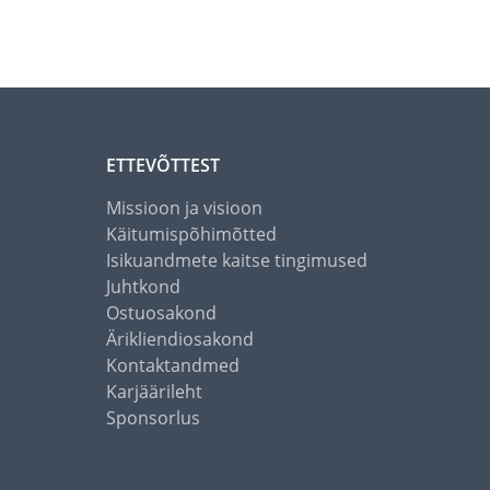
ETTEVÕTTEST
Missioon ja visioon
Käitumispõhimõtted
Isikuandmete kaitse tingimused
Juhtkond
Ostuosakond
Ärikliendiosakond
Kontaktandmed
Karjäärileht
Sponsorlus