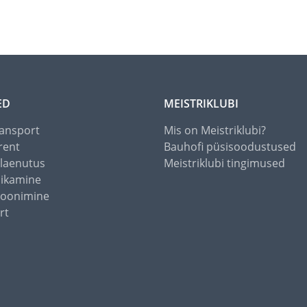
ED
MEISTRIKLUBI
ansport
Mis on Meistriklubi?
rent
Bauhofi püsisoodustused
alaenutus
Meistriklubi tingimused
õikamine
toonimine
rt