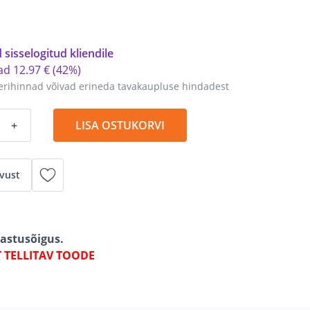
 sisselogitud kliendile
tad
12
.
97 €
(42%)
erihinnad võivad erineda tavakaupluse hindadest
+
LISA OSTUKORVI
vust
gastusõigus.
T TELLITAV TOODE