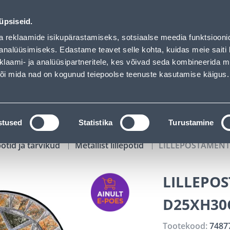
01
11
37
55
Tuhanded tooted -40% (al 10€)
P
T
MIN
S
üpsiseid.
ndus
Teenused
Karjäärileht
a reklaamide isikupärastamiseks, sotsiaalse meedia funktsiooni
analüüsimiseks. Edastame teavet selle kohta, kuidas meie saiti 
klaami- ja analüüsipartneritele, kes võivad seda kombineerida 
OTSI
Logi
 või mida nad on kogunud teiepoolse teenuste kasutamise käigus.
KATALOOGID
TÖÖRIISTALAENUTUS
J
stused
Statistika
Turustamine
potid ja tarvikud
Metallist lillepotid
LILLEPOSTAMENT
LILLEPO
D25XH3
Tootekood:
7487