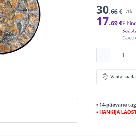
30
.66 €
/tk
17
.69 €
E-hind
Sääs
E-poe 
−
Vaata saada
• 14-päevane ta
• HANKIJA LAOS