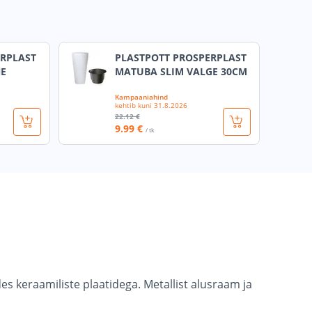
ERPLAST
PLASTPOTT PROSPERPLAST
NE
MATUBA SLIM VALGE 30CM
Kampaaniahind
kehtib kuni
31.8.2026
22
.12 €
9
.99 €
/ tk
 keraamiliste plaatidega. Metallist alusraam ja