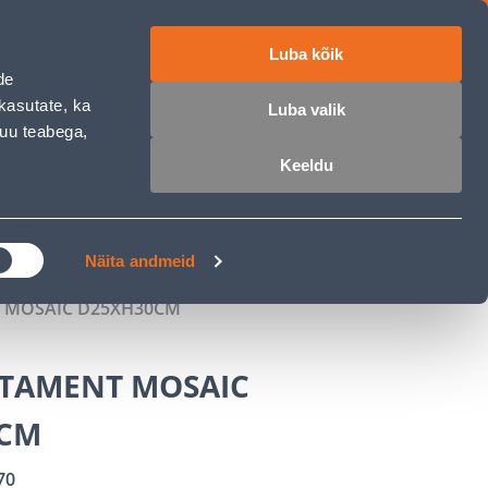
Luba kõik
ET
RU
EN
de
kasutate, ka
Luba valik
muu teabega,
 sisse
Ostunimekiri
Ostukorv
Keeldu
ÄRELMAKS
MEISTRIKLUBI
BLOGI
Näita andmeid
 MOSAIC D25XH30CM
STAMENT MOSAIC
0CM
70