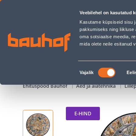
LILLEPOSTAMENT MOSAIC D25XH30CM - Bauhof has loaded
Veebilehel on kasutatud k
Kauplused
Äriklienditeenindus
Klienditeeni
Kasutame küpsiseid sisu j
pakkumiseks ning liikluse 
oma sotsiaalse meedia, re
mida olete neile esitanud
TOOTED
KAMPAANIAD
Nõusoleku
Vajalik
Eeli
valik
Ehituspood Bauhof
Aed ja aiatehnika
Lille
E-HIND