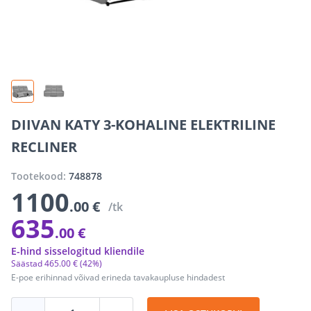
DIIVAN KATY 3-KOHALINE ELEKTRILINE
RECLINER
Tootekood:
748878
1100
.00 €
/tk
635
.00 €
E-hind sisselogitud kliendile
Säästad
465
.
00 €
(42%)
E-poe erihinnad võivad erineda tavakaupluse hindadest