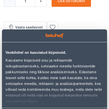
−
+
LISA OSTUKORVI
Vaata saadavust
• 14-päevane tagastusõigus.
• HANKIJA LAOST TELLITAV TOODE
Veebilehel on kasutatud küpsiseid.
Kasutame küpsiseid sisu ja reklaamide
isikupärastamiseks, sotsiaalse meedia funktsioonide
Järelmaksu kalkulaator
pakkumiseks ning liikluse analüüsimiseks. Edastame
Sissemakse
Maksed
teavet selle kohta, kuidas meie saiti kasutate, ka oma
sotsiaalse meedia, reklaami- ja analüüsipartneritele, kes
võivad seda kombineerida muu teabega, mida olete neile
183
esitanud või mida nad on kogunud teiepoolse teenuste
.33 €
Kuumakse
kasutamise käigus.