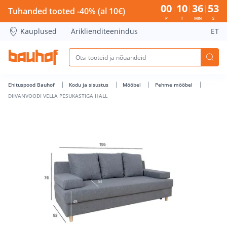
DIIVANVOODI VELLA PESUKASTIGA HALL - Bauhof has loade
00
10
36
53
Tuhanded tooted -40% (al 10€)
P
T
MIN
S
Kauplused
Äriklienditeenindus
ET
Ehituspood Bauhof
Kodu ja sisustus
Mööbel
Pehme mööbel
DIIVANVOODI VELLA PESUKASTIGA HALL