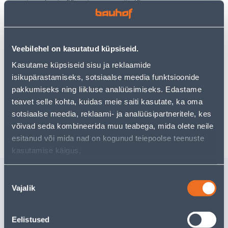
Teie ostlemisrõõm ei pea aga siin lõppema - oma
uurimistööd saate jätkata, naastes
avalehele
või
kasutades meie võimsat otsingufunktsiooni, et leida
veelgi meelepärasemad valikuid. Head ostlemist!
Veebilehel on kasutatud küpsiseid.
Kasutame küpsiseid sisu ja reklaamide
• 14-päevane tagastusõigus.
isikupärastamiseks, sotsiaalse meedia funktsioonide
• HANKIJA LAOST TELLITAV TOODE
pakkumiseks ning liikluse analüüsimiseks. Edastame
teavet selle kohta, kuidas meie saiti kasutate, ka oma
sotsiaalse meedia, reklaami- ja analüüsipartneritele, kes
Tarne pole võimalik
võivad seda kombineerida muu teabega, mida olete neile
esitanud või mida nad on kogunud teiepoolse teenuste
kasutamise käigus.
Sarnased tooted
Nõusoleku
Vajalik
SUPILUSIKAS
TEELUSI
valik
TRAMONTINA
TRAMON
POLYWOOD
POLYWO
Eelistused
Tarne pole võimalik
Tarne pole v