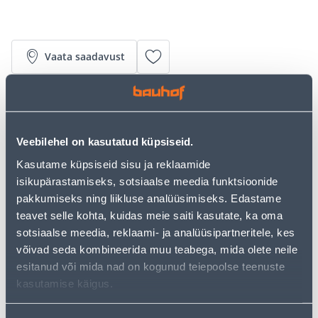
Vaata saadavust
• 14-päevane tagastusõigus.
• HANKIJA LAOST TELLITAV TOODE
Veebilehel on kasutatud küpsiseid.
Kasutame küpsiseid sisu ja reklaamide
Järelmaksu kalkulaator
isikupärastamiseks, sotsiaalse meedia funktsioonide
Sissemakse
Maksed
pakkumiseks ning liikluse analüüsimiseks. Edastame
teavet selle kohta, kuidas meie saiti kasutate, ka oma
sotsiaalse meedia, reklaami- ja analüüsipartneritele, kes
võivad seda kombineerida muu teabega, mida olete neile
355
.33 €
Kuumakse
esitanud või mida nad on kogunud teiepoolse teenuste
kasutamise käigus.
Eeldatav kojuvedu al. 16,90 € al. 23.08.2026