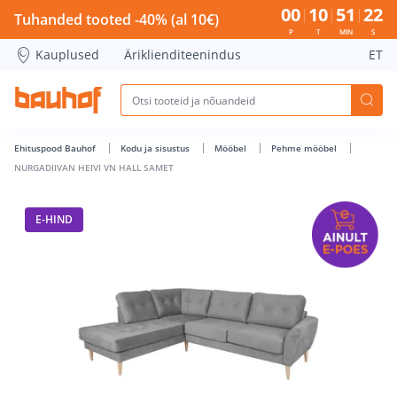
NURGADIIVAN HEIVI VN HALL SAMET - Bauhof has loaded
00
10
51
22
Tuhanded tooted -40% (al 10€)
P
T
MIN
S
Kauplused
Äriklienditeenindus
ET
Ehituspood Bauhof
Kodu ja sisustus
Mööbel
Pehme mööbel
NURGADIIVAN HEIVI VN HALL SAMET
E-HIND