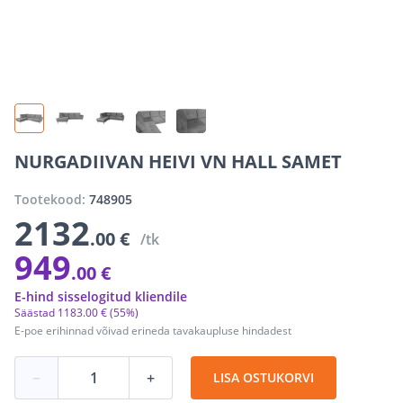
NURGADIIVAN HEIVI VN HALL SAMET
Tootekood:
748905
2132
.00 €
/tk
949
.00 €
E-hind sisselogitud kliendile
Säästad
1183
.
00 €
(55%)
E-poe erihinnad võivad erineda tavakaupluse hindadest
−
+
LISA OSTUKORVI