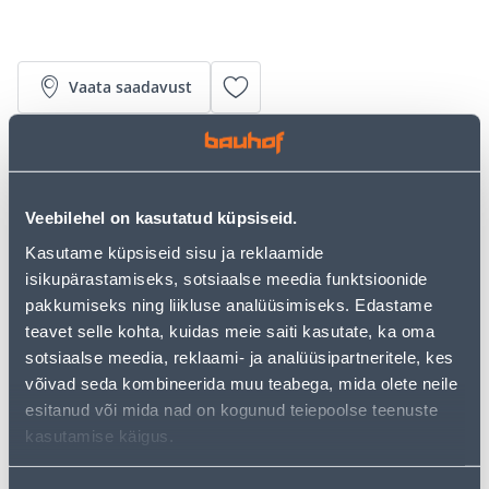
Vaata saadavust
• 14-päevane tagastusõigus.
• HANKIJA LAOST TELLITAV TOODE
Veebilehel on kasutatud küpsiseid.
Kasutame küpsiseid sisu ja reklaamide
Järelmaksu kalkulaator
isikupärastamiseks, sotsiaalse meedia funktsioonide
Sissemakse
Maksed
pakkumiseks ning liikluse analüüsimiseks. Edastame
teavet selle kohta, kuidas meie saiti kasutate, ka oma
sotsiaalse meedia, reklaami- ja analüüsipartneritele, kes
võivad seda kombineerida muu teabega, mida olete neile
167
.78 €
Kuumakse
esitanud või mida nad on kogunud teiepoolse teenuste
kasutamise käigus.
Eeldatav kojuvedu al. 16,90 € al. 20.08.2026