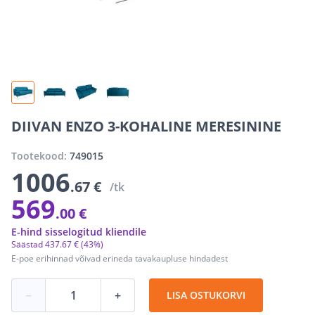
DIIVAN ENZO 3-KOHALINE MERESININE
Tootekood:
749015
1006
.67 €
/tk
569
.00 €
E-hind sisselogitud kliendile
Säästad
437
.
67 €
(43%)
E-poe erihinnad võivad erineda tavakaupluse hindadest
−
+
LISA OSTUKORVI