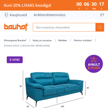
DIIVAN ENZO 3-KOHALINE MERESININE - Bauhof has loaded
00
06
30
17
Kuni 20% LISAKS koodiga!
P
T
MIN
S
Kauplused
Äriklienditeenindus
ET
Ehituspood Bauhof
Kodu ja sisustus
Mööbel
Pehme mööbel
DIIVAN ENZO 3-KOHALINE MERESININE
E-HIND