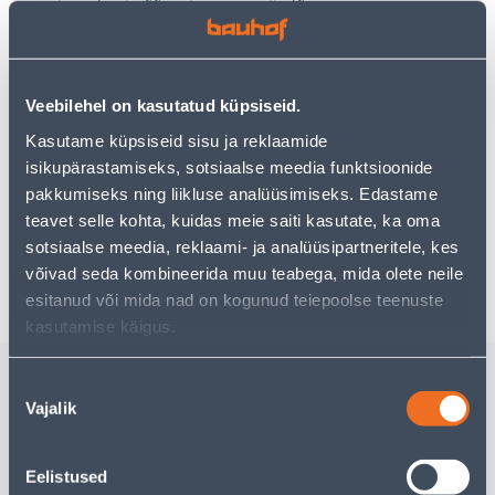
Teie ostlemisrõõm ei pea aga siin lõppema - oma
uurimistööd saate jätkata, naastes
avalehele
või
kasutades meie võimsat otsingufunktsiooni, et leida
veelgi meelepärasemad valikuid. Head ostlemist!
Veebilehel on kasutatud küpsiseid.
Kasutame küpsiseid sisu ja reklaamide
• 14-päevane tagastusõigus.
isikupärastamiseks, sotsiaalse meedia funktsioonide
• HANKIJA LAOST TELLITAV TOODE
pakkumiseks ning liikluse analüüsimiseks. Edastame
teavet selle kohta, kuidas meie saiti kasutate, ka oma
sotsiaalse meedia, reklaami- ja analüüsipartneritele, kes
Tarne pole võimalik
võivad seda kombineerida muu teabega, mida olete neile
esitanud või mida nad on kogunud teiepoolse teenuste
kasutamise käigus.
Sarnased tooted
Nõusoleku
Vajalik
TEELUSIKAS
SUPILUS
valik
TRAMONTINA
TRAMON
POLYWOOD
POLYWO
Eelistused
Tarne pole võimalik
Tarne pole v