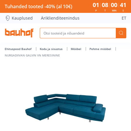
NURGADIIVAN GALVIN VN MERESININE - Bauhof has loaded
01
08
00
41
Tuhanded tooted -40% (al 10€)
P
T
MIN
S
Kauplused
Äriklienditeenindus
ET
Ehituspood Bauhof
Kodu ja sisustus
Mööbel
Pehme mööbel
NURGADIIVAN GALVIN VN MERESININE