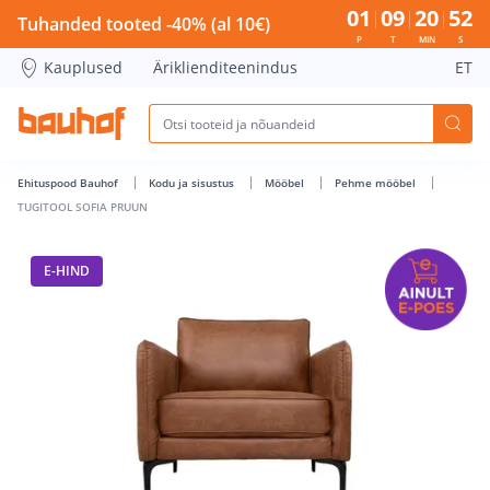
TUGITOOL SOFIA PRUUN - Bauhof has loaded
01
09
20
52
Tuhanded tooted -40% (al 10€)
P
T
MIN
S
Kauplused
Äriklienditeenindus
ET
Ehituspood Bauhof
Kodu ja sisustus
Mööbel
Pehme mööbel
TUGITOOL SOFIA PRUUN
E-HIND