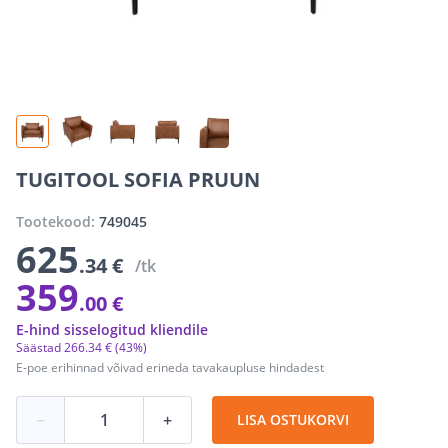
TUGITOOL SOFIA PRUUN
Tootekood:
749045
625
.34 €
/tk
359
.00 €
E-hind sisselogitud kliendile
Säästad
266
.
34 €
(43%)
E-poe erihinnad võivad erineda tavakaupluse hindadest
−
+
LISA OSTUKORVI