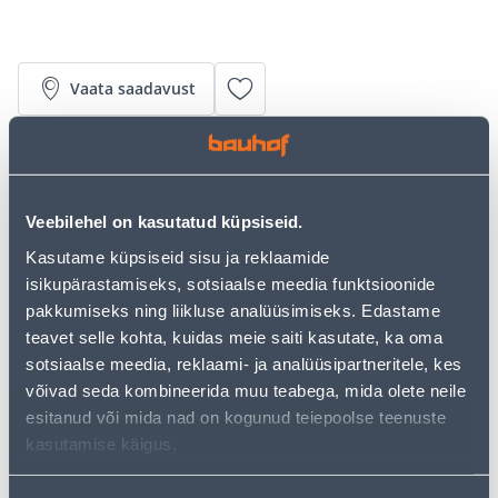
Vaata saadavust
• 14-päevane tagastusõigus.
• HANKIJA LAOST TELLITAV TOODE
Veebilehel on kasutatud küpsiseid.
Kasutame küpsiseid sisu ja reklaamide
Järelmaksu kalkulaator
isikupärastamiseks, sotsiaalse meedia funktsioonide
Sissemakse
Maksed
pakkumiseks ning liikluse analüüsimiseks. Edastame
teavet selle kohta, kuidas meie saiti kasutate, ka oma
sotsiaalse meedia, reklaami- ja analüüsipartneritele, kes
võivad seda kombineerida muu teabega, mida olete neile
104
.22 €
Kuumakse
esitanud või mida nad on kogunud teiepoolse teenuste
kasutamise käigus.
Eeldatav kojuvedu 7,29 € al. 22.08.2026