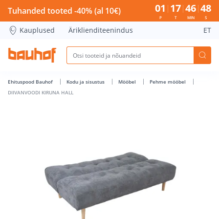
DIIVANVOODI KIRUNA HALL - Bauhof has loaded
01
17
46
48
Tuhanded tooted -40% (al 10€)
P
T
MIN
S
Kauplused
Äriklienditeenindus
ET
Ehituspood Bauhof
Kodu ja sisustus
Mööbel
Pehme mööbel
DIIVANVOODI KIRUNA HALL