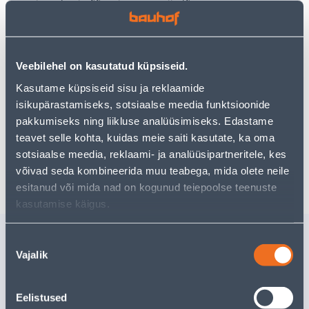
Teie ostlemisrõõm ei pea aga siin lõppema - oma
uurimistööd saate jätkata, naastes
avalehele
või
kasutades meie võimsat otsingufunktsiooni, et leida
veelgi meelepärasemad valikuid. Head ostlemist!
Veebilehel on kasutatud küpsiseid.
Kasutame küpsiseid sisu ja reklaamide
• 14-päevane tagastusõigus.
isikupärastamiseks, sotsiaalse meedia funktsioonide
• HANKIJA LAOST TELLITAV TOODE
pakkumiseks ning liikluse analüüsimiseks. Edastame
teavet selle kohta, kuidas meie saiti kasutate, ka oma
sotsiaalse meedia, reklaami- ja analüüsipartneritele, kes
Tarne pole võimalik
võivad seda kombineerida muu teabega, mida olete neile
esitanud või mida nad on kogunud teiepoolse teenuste
kasutamise käigus.
Sarnased tooted
Nõusoleku
Vajalik
TEELUSIKAS
SUPILUS
valik
TRAMONTINA
TRAMON
POLYWOOD
POLYWO
Eelistused
Tarne pole võimalik
Tarne pole v