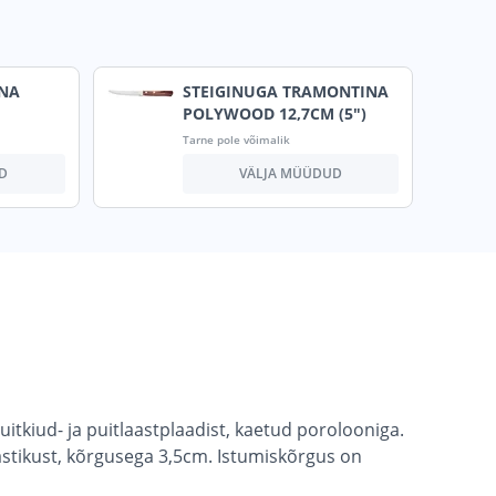
NA
STEIGINUGA TRAMONTINA
POLYWOOD 12,7CM (5")
Tarne pole võimalik
D
VÄLJA MÜÜDUD
itkiud- ja puitlaastplaadist, kaetud porolooniga.
stikust, kõrgusega 3,5cm. Istumiskõrgus on