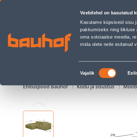
NURGADIIVAN LEHTE VASAK NURK ROHELINE - Bauhof has 
Veebilehel on kasutatud k
Kauplused
Äriklienditeenindus
Klienditeeni
Kasutame küpsiseid sisu j
pakkumiseks ning liikluse 
oma sotsiaalse meedia, re
mida olete neile esitanud
TOOTED
KAMPAANIAD
Nõusoleku
Vajalik
Eeli
valik
Ehituspood Bauhof
Kodu ja sisustus
Mööb