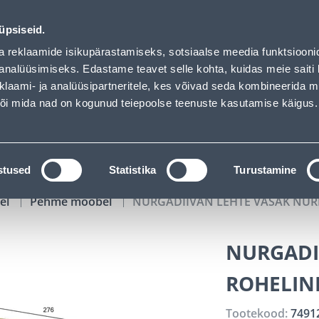
loaded
02
05
00
07
Tuhanded tooted -40% (al 10€)
P
T
MIN
S
üpsiseid.
ndus
Teenused
Karjäärileht
a reklaamide isikupärastamiseks, sotsiaalse meedia funktsiooni
analüüsimiseks. Edastame teavet selle kohta, kuidas meie saiti 
klaami- ja analüüsipartneritele, kes võivad seda kombineerida 
OTSI
Logi
 või mida nad on kogunud teiepoolse teenuste kasutamise käigus.
KATALOOGID
TÖÖRIISTALAENUTUS
J
stused
Statistika
Turustamine
el
Pehme mööbel
NURGADIIVAN LEHTE VASAK NUR
NURGADI
ROHELIN
Tootekood:
7491