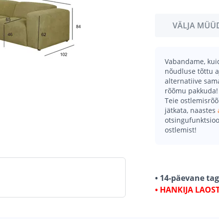
VÄLJA MÜÜ
Vabandame, kuid 
nõudluse tõttu a
alternatiive sa
rõõmu pakkuda!
Teie ostlemisrõ
jätkata, naastes
otsingufunktsioo
ostlemist!
• 14-päevane ta
• HANKIJA LAOS