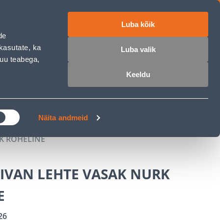
Luba kõik
ET
RU
EN
de
kasutate, ka
Luba valik
muu teabega,
 sisse
Ostunimekiri
Ostukorv
Keeldu
ÄRELMAKS
MEISTRIKLUBI
BLOGI
Näita andmeid
K ROHELINE
IVAN LEHTE VASAK NURK
E
26