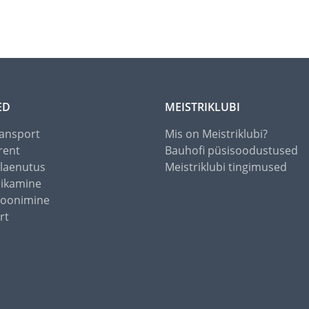
ED
MEISTRIKLUBI
ansport
Mis on Meistriklubi?
rent
Bauhofi püsisoodustused
alaenutus
Meistriklubi tingimused
õikamine
toonimine
rt