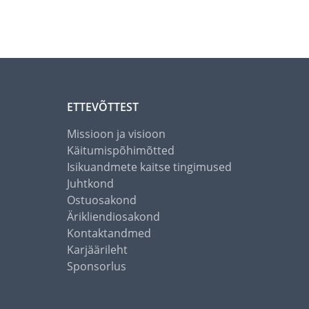
ETTEVÕTTEST
Missioon ja visioon
Käitumispõhimõtted
Isikuandmete kaitse tingimused
Juhtkond
Ostuosakond
Ärikliendiosakond
Kontaktandmed
Karjäärileht
Sponsorlus