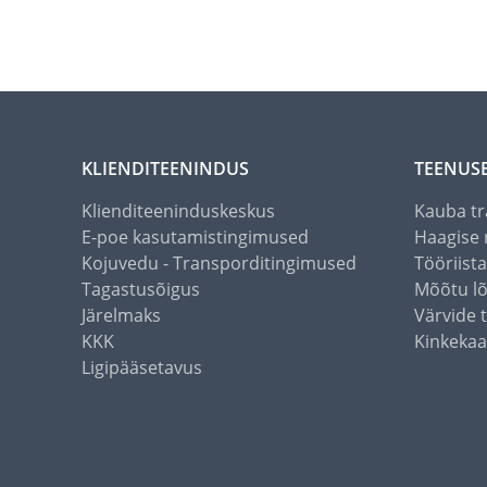
KLIENDITEENINDUS
TEENUS
Klienditeeninduskeskus
Kauba tr
E-poe kasutamistingimused
Haagise 
Kojuvedu - Transporditingimused
Tööriist
Tagastusõigus
Mõõtu l
Järelmaks
Värvide 
KKK
Kinkekaa
Ligipääsetavus