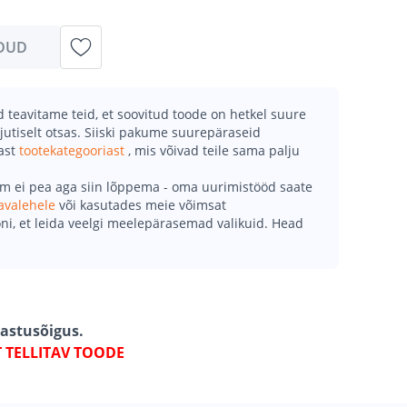
DUD
teavitame teid, et soovitud toode on hetkel suure
jutiselt otsas. Siiski pakume suurepäraseid
mast
tootekategooriast
, mis võivad teile sama palju
õm ei pea aga siin lõppema - oma uurimistööd saate
avalehele
või kasutades meie võimsat
ni, et leida veelgi meelepärasemad valikuid. Head
gastusõigus.
T TELLITAV TOODE