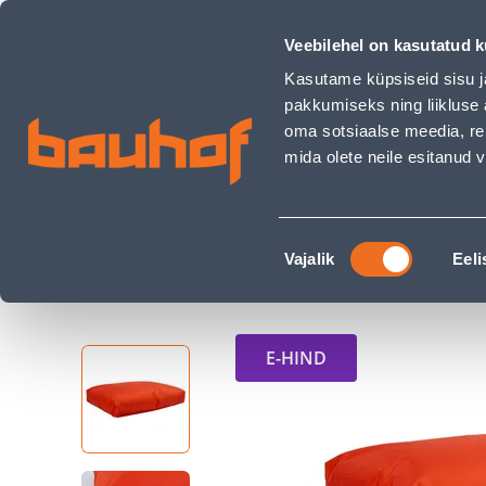
PÕRANDAPADI MR. BIG 60X40XH16CM ORANŽ - Bauhof has 
Kauplused
Äriklienditeenindus
Klienditeeni
Veebilehel on kasutatud k
Kasutame küpsiseid sisu j
pakkumiseks ning liikluse 
oma sotsiaalse meedia, re
mida olete neile esitanud
TOOTED
KAMPAANIAD
Nõusoleku
Ehituspood Bauhof
Kodu ja sisustus
Mööb
Vajalik
Eeli
valik
E-HIND