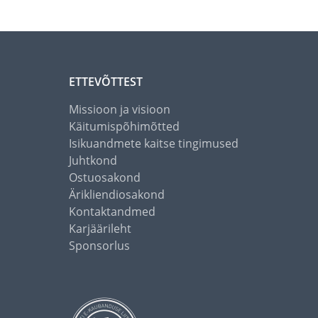
ETTEVÕTTEST
Missioon ja visioon
Käitumispõhimõtted
Isikuandmete kaitse tingimused
Juhtkond
Ostuosakond
Ärikliendiosakond
Kontaktandmed
Karjäärileht
Sponsorlus