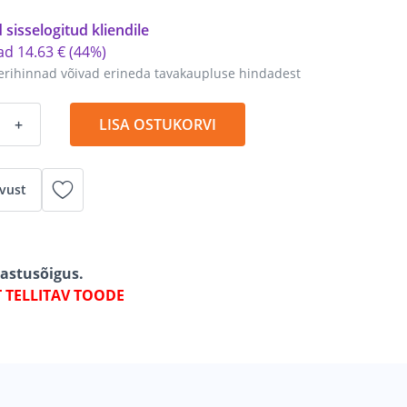
 sisselogitud kliendile
tad
14
.
63 €
(44%)
erihinnad võivad erineda tavakaupluse hindadest
+
LISA OSTUKORVI
vust
gastusõigus.
T TELLITAV TOODE