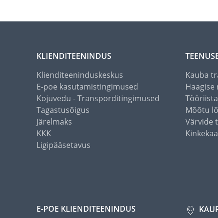
KLIENDITEENINDUS
TEENUS
Klienditeeninduskeskus
Kauba tr
E-poe kasutamistingimused
Haagise 
Kojuvedu - Transporditingimused
Tööriist
Tagastusõigus
Mõõtu l
Järelmaks
Värvide 
KKK
Kinkekaa
Ligipääsetavus
E-POE KLIENDITEENINDUS
KAU