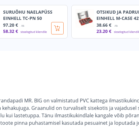
SURUÕHU NAELAPÜSS
OTSIKUD JA PADRU
EINHELL TC-PN 50
EINHELL M-CASE 42
97
.20 €
38
.66 €
/tk
/tk
58
.32 €
23
.20 €
sisselogitud kliendile
sisselogitud kliendi
ndapadi MR. BIG on valmistatud PVC kattega ilmastikukindl
kehakujuga. Graanulid on turvaliselt sisekotis ja vajadusel s
ii elu kui lastetuppa. Tänu ilmastikukindlale kangale võib põ
ote pinna puhastamisel kasutada pesuainet ja loputada jo