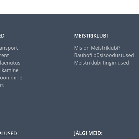
ED
MEISTRIKLUBI
ansport
Mis on Meistriklubi?
rent
Bauhofi püsisoodustused
alaenutus
Meistriklubi tingimused
õikamine
toonimine
rt
JÄLGI MEID:
PLUSED