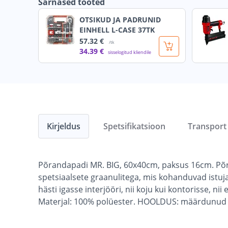
Sarnased tooted
OTSIKUD JA PADRUNID
EINHELL L-CASE 37TK
57
.32 €
/tk
34
.39 €
sisselogitud kliendile
Kirjeldus
Spetsifikatsioon
Transport
Põrandapadi MR. BIG, 60x40cm, paksus 16cm. Põra
spetsiaalsete graanulitega, mis kohanduvad istuja 
hästi igasse interjööri, nii koju kui kontorisse, n
Materjal: 100% polüester. HOOLDUS: määrdunud to