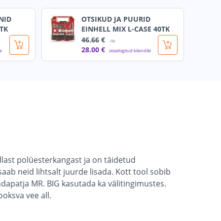
NID
OTSIKUD JA PUURID
TK
EINHELL MIX L-CASE 40TK
46
.66 €
/tk
28
.00 €
le
sisselogitud kliendile
ast polüesterkangast ja on täidetud
aab neid lihtsalt juurde lisada. Kott tool sobib
randapatja MR. BIG kasutada ka välitingimustes.
oksva vee all.