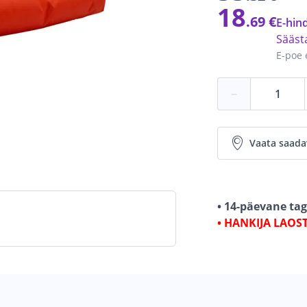
18
.69 €
E-hind
Sääs
E-poe 
−
Vaata saada
• 14-päevane ta
• HANKIJA LAOS