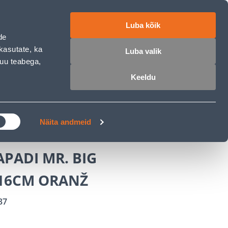
ET
RU
EN
Luba kõik
de
 sisse
Ostunimekiri
Ostukorv
kasutate, ka
Luba valik
muu teabega,
Keeldu
ÄRELMAKS
MEISTRIKLUBI
BLOGI
16CM ORANŽ
Näita andmeid
PADI MR. BIG
16CM ORANŽ
37