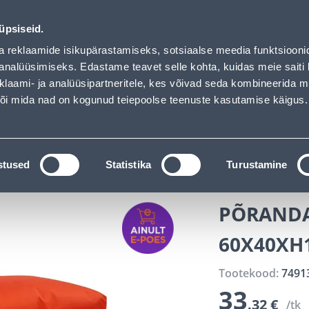
loaded
ndus
Teenused
Karjäärileht
üpsiseid.
a reklaamide isikupärastamiseks, sotsiaalse meedia funktsiooni
OTSI
Logi
analüüsimiseks. Edastame teavet selle kohta, kuidas meie saiti 
klaami- ja analüüsipartneritele, kes võivad seda kombineerida 
 või mida nad on kogunud teiepoolse teenuste kasutamise käigus.
KATALOOGID
TÖÖRIISTALAENUTUS
J
el
Pehme mööbel
PÕRANDAPADI MR. BIG 60X40XH
stused
Statistika
Turustamine
PÕRANDA
60X40XH
Tootekood:
7491
33
.32 €
/tk