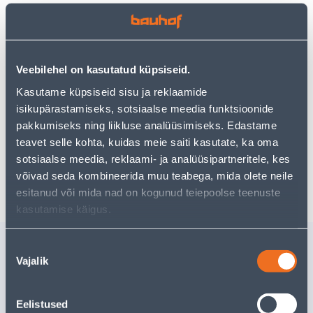
Vaata saadavust
Veebilehel on kasutatud küpsiseid.
Kasutame küpsiseid sisu ja reklaamide
isikupärastamiseks, sotsiaalse meedia funktsioonide
• 14-päevane tagastusõigus.
pakkumiseks ning liikluse analüüsimiseks. Edastame
• HANKIJA LAOST TELLITAV TOODE
teavet selle kohta, kuidas meie saiti kasutate, ka oma
sotsiaalse meedia, reklaami- ja analüüsipartneritele, kes
Eeldatav kojuvedu 4,19 € al. 21.08.2026
võivad seda kombineerida muu teabega, mida olete neile
esitanud või mida nad on kogunud teiepoolse teenuste
kasutamise käigus.
Sarnased tooted
Nõusoleku
Vajalik
valik
SURUÕHU NAELAPÜSS
OTSIKUD
EINHELL TC-PN 50
EINHELL 
Eelistused