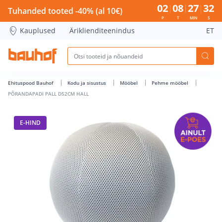
PÕRANDAPADI PALL D52CM HALL - Bauhof has loaded
02
08
27
31
Tuhanded tooted -40% (al 10€)
P
T
MIN
S
Kauplused
Äriklienditeenindus
ET
Ehituspood Bauhof
Kodu ja sisustus
Mööbel
Pehme mööbel
PÕRANDAPADI PALL D52CM HALL
E-HIND