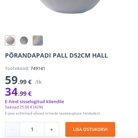
PÕRANDAPADI PALL D52CM HALL
Tootekood:
749141
59
.99 €
/tk
34
.99 €
E-hind sisselogitud kliendile
Säästad
25
.
00 €
(42%)
E-poe erihinnad võivad erineda tavakaupluse hindadest
−
+
LISA OSTUKORVI