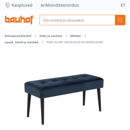
PINK GLORY 38X95XH45CM MERESININE - Bauhof has loade
Kauplused
Äriklienditeenindus
ET
Ehituspood Bauhof
Kodu ja sisustus
Mööbel
Lauad, toolid ja tumbad
PINK GLORY 38X95XH45CM MERESININE