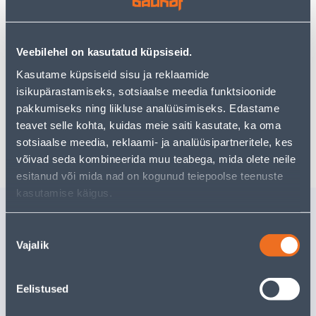
kasutades meie võimsat otsingufunktsiooni, et leida
veelgi meelepärasemad valikuid. Head ostlemist!
Veebilehel on kasutatud küpsiseid.
Kasutame küpsiseid sisu ja reklaamide
• 14-päevane tagastusõigus.
isikupärastamiseks, sotsiaalse meedia funktsioonide
• HANKIJA LAOST TELLITAV TOODE
pakkumiseks ning liikluse analüüsimiseks. Edastame
teavet selle kohta, kuidas meie saiti kasutate, ka oma
Tarne pole võimalik
sotsiaalse meedia, reklaami- ja analüüsipartneritele, kes
võivad seda kombineerida muu teabega, mida olete neile
esitanud või mida nad on kogunud teiepoolse teenuste
kasutamise käigus.
Sarnased tooted
Nõusoleku
MAASSE KRUVITAV
SEINAVÄ
Vajalik
FIKSAATOR LEIFHEIT
ACRYLAT
valik
LINOMATICULE
Kampaaniahind
Kampaaniahi
kehtib kuni
31.8.2026
kehtib kuni
3
Eelistused
34
.66 €
95
.87 €
19
.99 €
57
.90 €
/ tk
/ tk