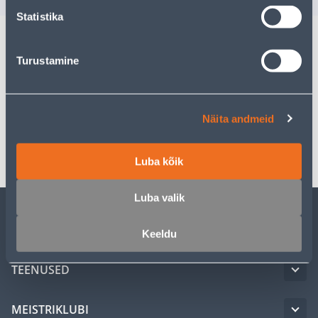
Statistika
Turustamine
Kirjeldus
Spetsifikatsioon
Näita andmeid
Transport
Luba kõik
Luba valik
KLIENDITEENINDUS
Keeldu
TEENUSED
MEISTRIKLUBI