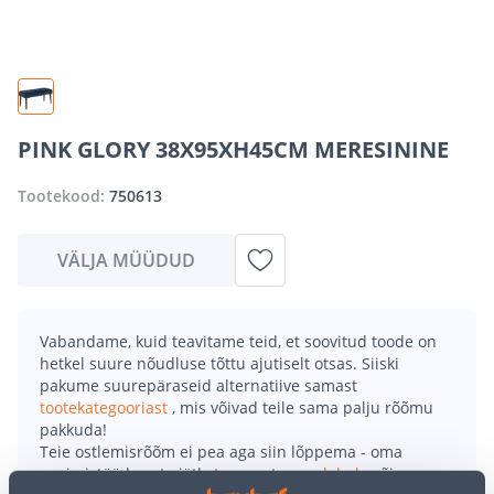
PINK GLORY 38X95XH45CM MERESININE
Tootekood:
750613
VÄLJA MÜÜDUD
Vabandame, kuid teavitame teid, et soovitud toode on
hetkel suure nõudluse tõttu ajutiselt otsas. Siiski
pakume suurepäraseid alternatiive samast
tootekategooriast
, mis võivad teile sama palju rõõmu
pakkuda!
Teie ostlemisrõõm ei pea aga siin lõppema - oma
uurimistööd saate jätkata, naastes
avalehele
või