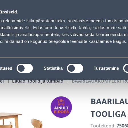
ed
02
00
39
07
Tuhanded tooted -40% (al 10€)
P
T
MIN
S
üpsiseid.
ndus
Teenused
Karjäärileht
a reklaamide isikupärastamiseks, sotsiaalse meedia funktsiooni
analüüsimiseks. Edastame teavet selle kohta, kuidas meie saiti 
klaami- ja analüüsipartneritele, kes võivad seda kombineerida 
OTSI
Logi
 või mida nad on kogunud teiepoolse teenuste kasutamise käigus.
KATALOOGID
TÖÖRIISTALAENUTUS
J
stused
Statistika
Turustamine
el
Lauad, toolid ja tumbad
BAARILAUAKOMPLEKT RO
BAARILA
TOOLIGA
Tootekood:
7506