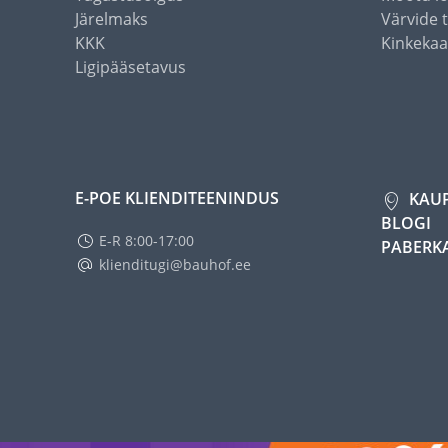
Järelmaks
Värvide 
KKK
Kinkekaa
Ligipääsetavus
E-POE KLIENDITEENINDUS
KAU
BLOGI
E-R 8:00-17:00
PABERK
klienditugi@bauhof.ee