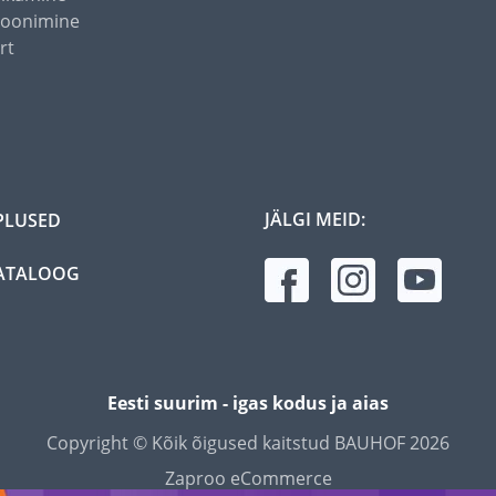
toonimine
rt
JÄLGI MEID:
PLUSED
ATALOOG
Eesti suurim - igas kodus ja aias
Copyright © Kõik õigused kaitstud BAUHOF 2026
Zaproo eCommerce