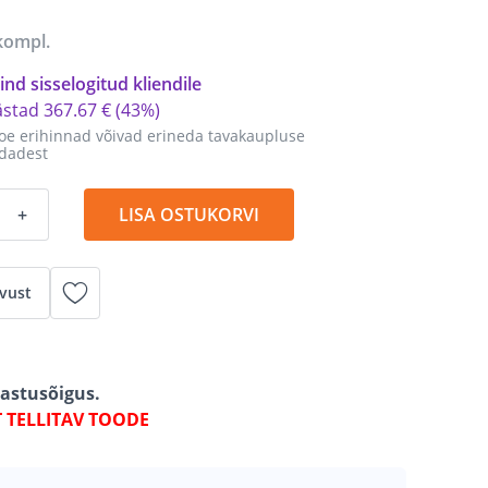
kompl.
ind sisselogitud kliendile
ästad
367
.
67 €
(43%)
oe erihinnad võivad erineda tavakaupluse
dadest
+
LISA OSTUKORVI
vust
gastusõigus.
T TELLITAV TOODE