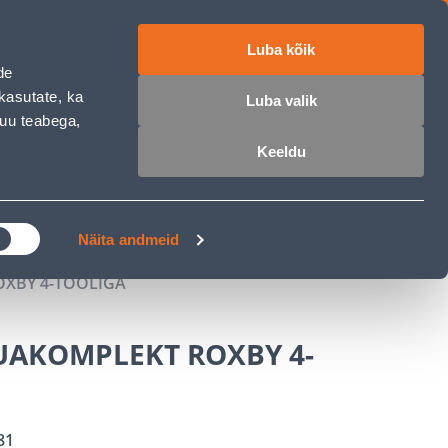
Luba kõik
ET
RU
EN
de
kasutate, ka
Luba valik
muu teabega,
 sisse
Ostunimekiri
Ostukorv
Keeldu
ÄRELMAKS
MEISTRIKLUBI
BLOGI
Näita andmeid
XBY 4-TOOLIGA
UAKOMPLEKT ROXBY 4-
81