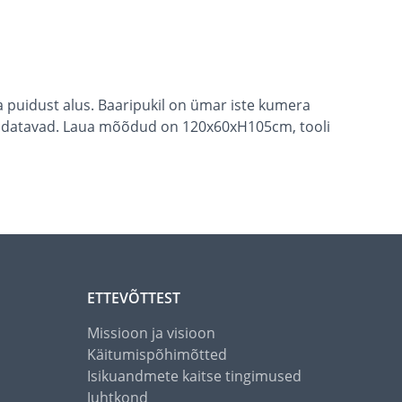
 puidust alus. Baaripukil on ümar iste kumera
 hooldatavad. Laua mõõdud on 120x60xH105cm, tooli
ETTEVÕTTEST
Missioon ja visioon
Käitumispõhimõtted
Isikuandmete kaitse tingimused
Juhtkond