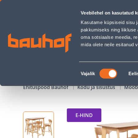
BAARILAUAKOMPLEKT ROXBY 4-TOOLIGA - Bauhof has load
Veebilehel on kasutatud k
Kauplused
Äriklienditeenindus
Klienditeeni
Kasutame küpsiseid sisu j
pakkumiseks ning liikluse 
oma sotsiaalse meedia, re
mida olete neile esitanud
TOOTED
KAMPAANIAD
Nõusoleku
Vajalik
Eeli
valik
Ehituspood Bauhof
Kodu ja sisustus
Mööb
E-HIND