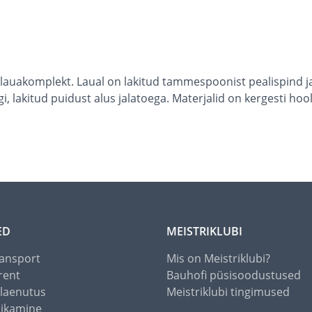
lauakomplekt. Laual on lakitud tammespoonist pealispind ja
ugi, lakitud puidust alus jalatoega. Materjalid on kergesti
ED
MEISTRIKLUBI
ansport
Mis on Meistriklubi?
rent
Bauhofi püsisoodustused
alaenutus
Meistriklubi tingimused
õikamine