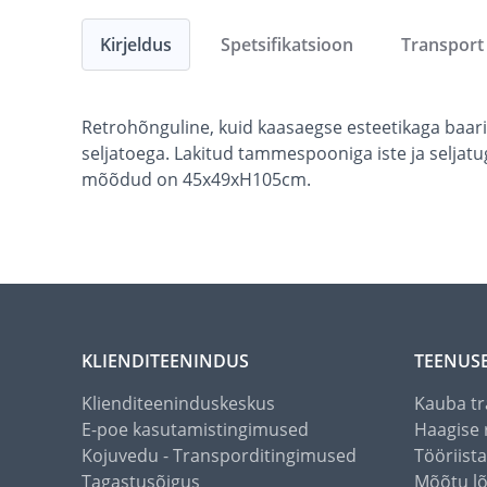
Kirjeldus
Spetsifikatsioon
Transport
Retrohõnguline, kuid kaasaegse esteetikaga baari
seljatoega. Lakitud tammespooniga iste ja seljat
mõõdud on 45x49xH105cm.
KLIENDITEENINDUS
TEENUS
Klienditeeninduskeskus
Kauba tr
E-poe kasutamistingimused
Haagise 
Kojuvedu - Transporditingimused
Tööriist
Tagastusõigus
Mõõtu l