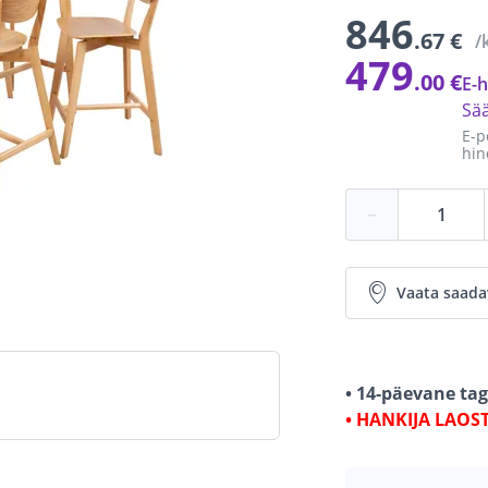
846
.67 €
/
479
.00 €
E-h
Sä
E-p
hin
−
Vaata saada
• 14-päevane ta
• HANKIJA LAOS