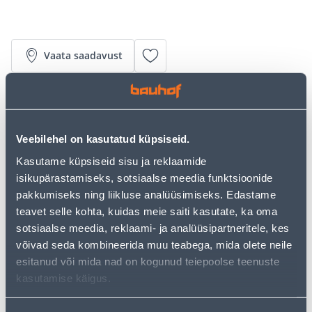
Vaata saadavust
• 14-päevane tagastusõigus.
• HANKIJA LAOST TELLITAV TOODE
Veebilehel on kasutatud küpsiseid.
Kasutame küpsiseid sisu ja reklaamide
Järelmaksu kalkulaator
isikupärastamiseks, sotsiaalse meedia funktsioonide
Sissemakse
Maksed
pakkumiseks ning liikluse analüüsimiseks. Edastame
teavet selle kohta, kuidas meie saiti kasutate, ka oma
sotsiaalse meedia, reklaami- ja analüüsipartneritele, kes
võivad seda kombineerida muu teabega, mida olete neile
13
.09 €
Kuumakse
esitanud või mida nad on kogunud teiepoolse teenuste
kasutamise käigus.
Eeldatav kojuvedu 4,19 € al. 21.08.2026