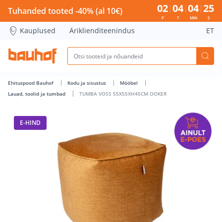
TUMBA VOSS 55X55XH45CM OOKER - Bauhof has loaded
02
04
04
25
Tuhanded tooted -40% (al 10€)
P
T
MIN
S
Kauplused
Äriklienditeenindus
ET
Ehituspood Bauhof
Kodu ja sisustus
Mööbel
Lauad, toolid ja tumbad
TUMBA VOSS 55X55XH45CM OOKER
E-HIND