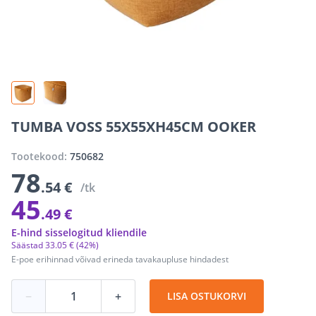
TUMBA VOSS 55X55XH45CM OOKER
Tootekood:
750682
78
.54 €
/tk
45
.49 €
E-hind sisselogitud kliendile
Säästad
33
.
05 €
(42%)
E-poe erihinnad võivad erineda tavakaupluse hindadest
−
+
LISA OSTUKORVI